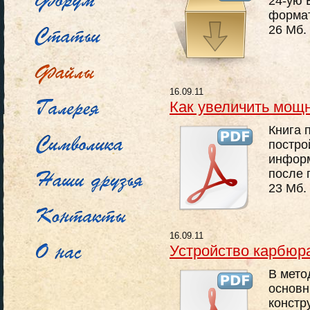
24-ую 
форма
26 Мб.
16.09.11
Как увеличить мощн
Книга 
постро
информ
после 
23 Мб.
16.09.11
Устройство карбюр
В мето
основн
констр