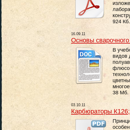
изложе
лабора
констр
924 Кб.
16.09.11
Основы сварочного
В учеб
видов 
полуав
флюсом
технол
цветны
многое
38 Мб.
03.10.11
Карбюраторы К126;
Принци
особен