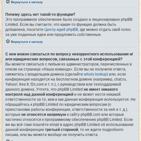
Вернуться к началу
Почему здесь нет такой-то функции?
Это программное обеспечение было создано и лицензировано phpBB
Limited. Если вы считаете, что какая-то функция должна быть
добавлена, посетите
Центр идей phpBB
, где можно отдать свой голос
за уже поданные идеи или предложить собственные.
Вернуться к началу
С кем можно связаться по вопросу некорректного использования и/
или юридических вопросов, связанных с этой конференцией?
Вы можете связаться с любым из администраторов, перечисленных в
списке на странице «Наша команда». Если вы не получили ответа,
свяжитесь с владельцем домена (сделайте
whois lookup
) или, если
конференция находится на бесплатном домене (например, chat.ru,
Yahoo!, free.fr, f2s.com и т. п.), с руководством или техподдержкой
данного домена. Учтите, что phpBB Limited
не имеет никакого
контроля над данной конференцией
и не может нести никакой
ответственности за то, кем и как данная конференция используется. Не
обращайтесь к phpBB Limited по юридическим вопросам (о
приостановке работы конференции, ответственности за неё и т. д.),
которые
не относятся напрямую
к сайту phpBB.com или которые
частично относятся к программному обеспечению phpBB Limited. Если
же вы всё-таки пошлёте email в адрес phpBB Limited об использовании
данной конференции
третьей стороной
, то не ждите подробного
письма, или вы можете вообще не получить ответа.