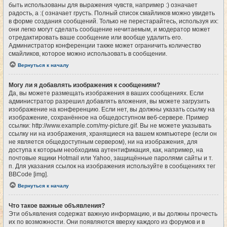
быть использованы для выражения чувств, например :) означает
радость, а :( означает грусть. Полный список смайликов можно увидеть
в форме создания сообщений. Только не перестарайтесь, используя их:
они легко могут сделать сообщение нечитаемым, и модератор может
отредактировать ваше сообщение или вообще удалить его.
Администратор конференции также может ограничить количество
смайликов, которое можно использовать в сообщении.
Вернуться к началу
Могу ли я добавлять изображения к сообщениям?
Да, вы можете размещать изображения в ваших сообщениях. Если
администратор разрешил добавлять вложения, вы можете загрузить
изображение на конференцию. Если нет, вы должны указать ссылку на
изображение, сохранённое на общедоступном веб-сервере. Пример
ссылки: http://www.example.com/my-picture.gif. Вы не можете указывать
ссылку ни на изображения, хранящиеся на вашем компьютере (если он
не является общедоступным сервером), ни на изображения, для
доступа к которым необходима аутентификация, как, например, на
почтовые ящики Hotmail или Yahoo, защищённые паролями сайты и т.
п. Для указания ссылок на изображения используйте в сообщениях тег
BBCode [img].
Вернуться к началу
Что такое важные объявления?
Эти объявления содержат важную информацию, и вы должны прочесть
их по возможности. Они появляются вверху каждого из форумов и в