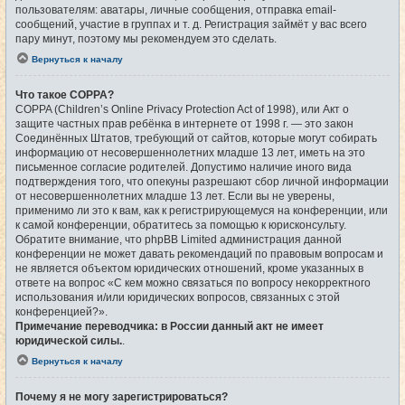
пользователям: аватары, личные сообщения, отправка email-
сообщений, участие в группах и т. д. Регистрация займёт у вас всего
пару минут, поэтому мы рекомендуем это сделать.
Вернуться к началу
Что такое COPPA?
COPPA (Children’s Online Privacy Protection Act of 1998), или Акт о
защите частных прав ребёнка в интернете от 1998 г. — это закон
Соединённых Штатов, требующий от сайтов, которые могут собирать
информацию от несовершеннолетних младше 13 лет, иметь на это
письменное согласие родителей. Допустимо наличие иного вида
подтверждения того, что опекуны разрешают сбор личной информации
от несовершеннолетних младше 13 лет. Если вы не уверены,
применимо ли это к вам, как к регистрирующемуся на конференции, или
к самой конференции, обратитесь за помощью к юрисконсульту.
Обратите внимание, что phpBB Limited администрация данной
конференции не может давать рекомендаций по правовым вопросам и
не является объектом юридических отношений, кроме указанных в
ответе на вопрос «С кем можно связаться по вопросу некорректного
использования и/или юридических вопросов, связанных с этой
конференцией?».
Примечание переводчика: в России данный акт не имеет
юридической силы.
.
Вернуться к началу
Почему я не могу зарегистрироваться?