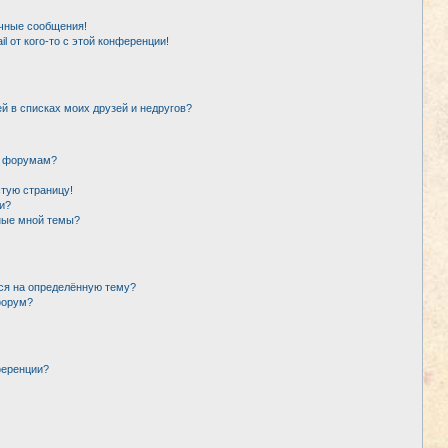
чные сообщения!
l от кого-то с этой конференции!
й в списках моих друзей и недругов?
и форумам?
стую страницу!
и?
ные мной темы?
ься на определённую тему?
форум?
ференции?