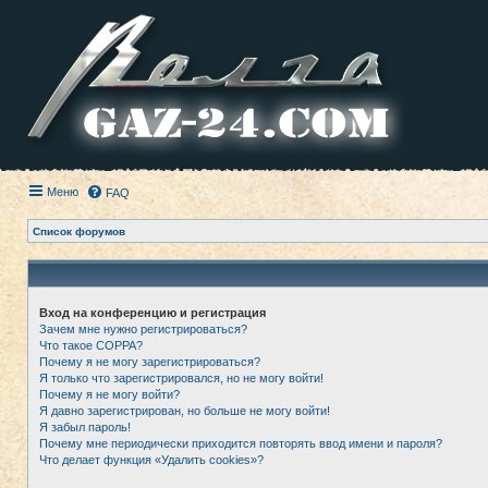
Меню
FAQ
Список форумов
Вход на конференцию и регистрация
Зачем мне нужно регистрироваться?
Что такое COPPA?
Почему я не могу зарегистрироваться?
Я только что зарегистрировался, но не могу войти!
Почему я не могу войти?
Я давно зарегистрирован, но больше не могу войти!
Я забыл пароль!
Почему мне периодически приходится повторять ввод имени и пароля?
Что делает функция «Удалить cookies»?