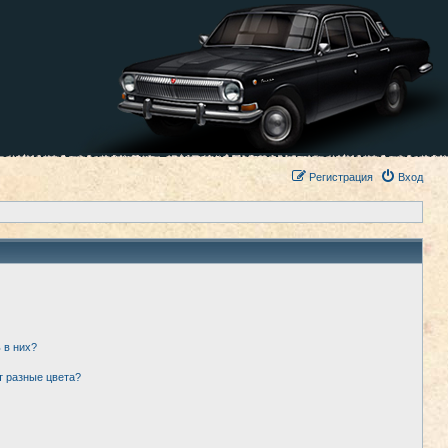
Регистрация
Вход
 в них?
т разные цвета?