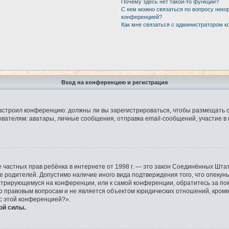
Почему здесь нет такой-то функции?
С кем можно связаться по вопросу неко
конференцией?
Как мне связаться с администратором 
Вход на конференцию и регистрация
р настроил конференцию: должны ли вы зарегистрироваться, чтобы размещать 
елям: аватары, личные сообщения, отправка email-сообщений, участие в груп
защите частных прав ребёнка в интернете от 1998 г. — это закон Соединённых 
ие родителей. Допустимо наличие иного вида подтверждения того, что опек
гистрирующемуся на конференции, или к самой конференции, обратитесь за по
правовым вопросам и не является объектом юридических отношений, кроме у
 с этой конференцией?».
ой силы.
.