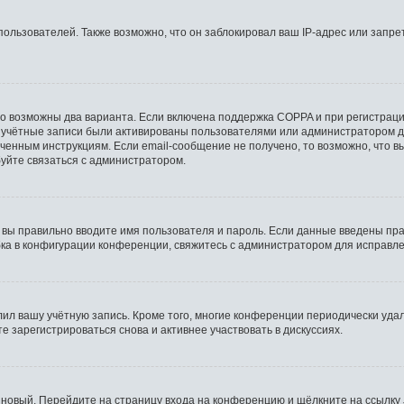
льзователей. Также возможно, что он заблокировал ваш IP-адрес или запрет
то возможны два варианта. Если включена поддержка COPPA и при регистрации
 учётные записи были активированы пользователями или администратором д
ченным инструкциям. Если email-сообщение не получено, то возможно, что в
буйте связаться с администратором.
 вы правильно вводите имя пользователя и пароль. Если данные введены пра
бка в конфигурации конференции, свяжитесь с администратором для исправле
лил вашу учётную запись. Кроме того, многие конференции периодически уд
 зарегистрироваться снова и активнее участвовать в дискуссиях.
ь новый. Перейдите на страницу входа на конференцию и щёлкните на ссылку