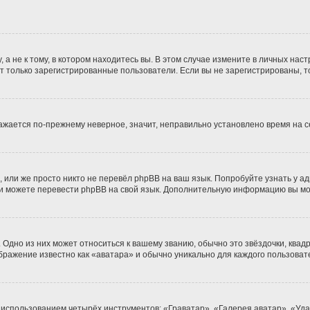
 не к тому, в котором находитесь вы. В этом случае измените в личных настро
гут только зарегистрированные пользователи. Если вы не зарегистрированы, т
бражается по-прежнему неверное, значит, неправильно установлено время на
 или же просто никто не перевёл phpBB на ваш язык. Попробуйте узнать у а
сами можете перевести phpBB на свой язык. Дополнительную информацию вы м
Одно из них может относиться к вашему званию, обычно это звёздочки, квадр
ображение известно как «аватара» и обычно уникально для каждого пользоват
 использованием четырёх инструментов: «Граватар», «Галерея аватар», «Уд