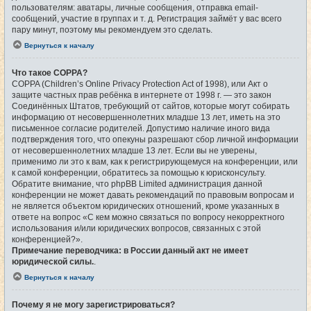
пользователям: аватары, личные сообщения, отправка email-
сообщений, участие в группах и т. д. Регистрация займёт у вас всего
пару минут, поэтому мы рекомендуем это сделать.
Вернуться к началу
Что такое COPPA?
COPPA (Children’s Online Privacy Protection Act of 1998), или Акт о
защите частных прав ребёнка в интернете от 1998 г. — это закон
Соединённых Штатов, требующий от сайтов, которые могут собирать
информацию от несовершеннолетних младше 13 лет, иметь на это
письменное согласие родителей. Допустимо наличие иного вида
подтверждения того, что опекуны разрешают сбор личной информации
от несовершеннолетних младше 13 лет. Если вы не уверены,
применимо ли это к вам, как к регистрирующемуся на конференции, или
к самой конференции, обратитесь за помощью к юрисконсульту.
Обратите внимание, что phpBB Limited администрация данной
конференции не может давать рекомендаций по правовым вопросам и
не является объектом юридических отношений, кроме указанных в
ответе на вопрос «С кем можно связаться по вопросу некорректного
использования и/или юридических вопросов, связанных с этой
конференцией?».
Примечание переводчика: в России данный акт не имеет
юридической силы.
.
Вернуться к началу
Почему я не могу зарегистрироваться?