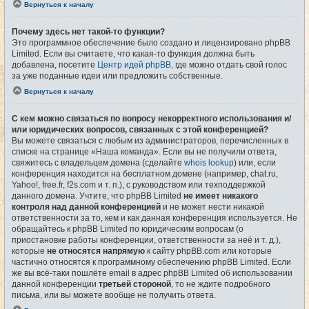
Вернуться к началу
Почему здесь нет такой-то функции?
Это программное обеспечение было создано и лицензировано phpBB
Limited. Если вы считаете, что какая-то функция должна быть
добавлена, посетите
Центр идей phpBB
, где можно отдать свой голос
за уже поданные идеи или предложить собственные.
Вернуться к началу
С кем можно связаться по вопросу некорректного использования и/
или юридических вопросов, связанных с этой конференцией?
Вы можете связаться с любым из администраторов, перечисленных в
списке на странице «Наша команда». Если вы не получили ответа,
свяжитесь с владельцем домена (сделайте
whois lookup
) или, если
конференция находится на бесплатном домене (например, chat.ru,
Yahoo!, free.fr, f2s.com и т. п.), с руководством или техподдержкой
данного домена. Учтите, что phpBB Limited
не имеет никакого
контроля над данной конференцией
и не может нести никакой
ответственности за то, кем и как данная конференция используется. Не
обращайтесь к phpBB Limited по юридическим вопросам (о
приостановке работы конференции, ответственности за неё и т. д.),
которые
не относятся напрямую
к сайту phpBB.com или которые
частично относятся к программному обеспечению phpBB Limited. Если
же вы всё-таки пошлёте email в адрес phpBB Limited об использовании
данной конференции
третьей стороной
, то не ждите подробного
письма, или вы можете вообще не получить ответа.