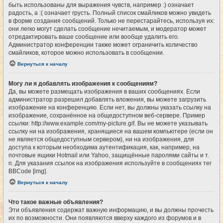
быть использованы для выражения чувств, например :) означает
радость, а :( означает грусть. Полный список смайликов можно увидеть
в форме создания сообщений. Только не перестарайтесь, используя их:
они легко могут сделать сообщение нечитаемым, и модератор может
отредактировать ваше сообщение или вообще удалить его.
Администратор конференции также может ограничить количество
смайликов, которое можно использовать в сообщении.
Вернуться к началу
Могу ли я добавлять изображения к сообщениям?
Да, вы можете размещать изображения в ваших сообщениях. Если
администратор разрешил добавлять вложения, вы можете загрузить
изображение на конференцию. Если нет, вы должны указать ссылку на
изображение, сохранённое на общедоступном веб-сервере. Пример
ссылки: http://www.example.com/my-picture.gif. Вы не можете указывать
ссылку ни на изображения, хранящиеся на вашем компьютере (если он
не является общедоступным сервером), ни на изображения, для
доступа к которым необходима аутентификация, как, например, на
почтовые ящики Hotmail или Yahoo, защищённые паролями сайты и т.
п. Для указания ссылок на изображения используйте в сообщениях тег
BBCode [img].
Вернуться к началу
Что такое важные объявления?
Эти объявления содержат важную информацию, и вы должны прочесть
их по возможности. Они появляются вверху каждого из форумов и в