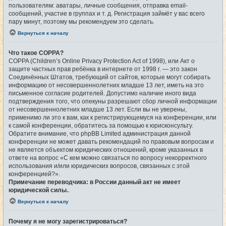
пользователям: аватары, личные сообщения, отправка email-
сообщений, участие в группах и т. д. Регистрация займёт у вас всего
пару минут, поэтому мы рекомендуем это сделать.
Вернуться к началу
Что такое COPPA?
COPPA (Children’s Online Privacy Protection Act of 1998), или Акт о
защите частных прав ребёнка в интернете от 1998 г. — это закон
Соединённых Штатов, требующий от сайтов, которые могут собирать
информацию от несовершеннолетних младше 13 лет, иметь на это
письменное согласие родителей. Допустимо наличие иного вида
подтверждения того, что опекуны разрешают сбор личной информации
от несовершеннолетних младше 13 лет. Если вы не уверены,
применимо ли это к вам, как к регистрирующемуся на конференции, или
к самой конференции, обратитесь за помощью к юрисконсульту.
Обратите внимание, что phpBB Limited администрация данной
конференции не может давать рекомендаций по правовым вопросам и
не является объектом юридических отношений, кроме указанных в
ответе на вопрос «С кем можно связаться по вопросу некорректного
использования и/или юридических вопросов, связанных с этой
конференцией?».
Примечание переводчика: в России данный акт не имеет
юридической силы.
.
Вернуться к началу
Почему я не могу зарегистрироваться?