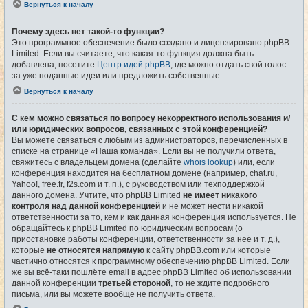
Вернуться к началу
Почему здесь нет такой-то функции?
Это программное обеспечение было создано и лицензировано phpBB
Limited. Если вы считаете, что какая-то функция должна быть
добавлена, посетите
Центр идей phpBB
, где можно отдать свой голос
за уже поданные идеи или предложить собственные.
Вернуться к началу
С кем можно связаться по вопросу некорректного использования и/
или юридических вопросов, связанных с этой конференцией?
Вы можете связаться с любым из администраторов, перечисленных в
списке на странице «Наша команда». Если вы не получили ответа,
свяжитесь с владельцем домена (сделайте
whois lookup
) или, если
конференция находится на бесплатном домене (например, chat.ru,
Yahoo!, free.fr, f2s.com и т. п.), с руководством или техподдержкой
данного домена. Учтите, что phpBB Limited
не имеет никакого
контроля над данной конференцией
и не может нести никакой
ответственности за то, кем и как данная конференция используется. Не
обращайтесь к phpBB Limited по юридическим вопросам (о
приостановке работы конференции, ответственности за неё и т. д.),
которые
не относятся напрямую
к сайту phpBB.com или которые
частично относятся к программному обеспечению phpBB Limited. Если
же вы всё-таки пошлёте email в адрес phpBB Limited об использовании
данной конференции
третьей стороной
, то не ждите подробного
письма, или вы можете вообще не получить ответа.