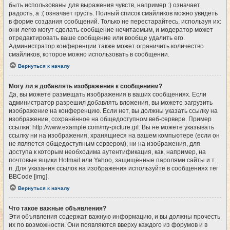
быть использованы для выражения чувств, например :) означает
радость, а :( означает грусть. Полный список смайликов можно увидеть
в форме создания сообщений. Только не перестарайтесь, используя их:
они легко могут сделать сообщение нечитаемым, и модератор может
отредактировать ваше сообщение или вообще удалить его.
Администратор конференции также может ограничить количество
смайликов, которое можно использовать в сообщении.
Вернуться к началу
Могу ли я добавлять изображения к сообщениям?
Да, вы можете размещать изображения в ваших сообщениях. Если
администратор разрешил добавлять вложения, вы можете загрузить
изображение на конференцию. Если нет, вы должны указать ссылку на
изображение, сохранённое на общедоступном веб-сервере. Пример
ссылки: http://www.example.com/my-picture.gif. Вы не можете указывать
ссылку ни на изображения, хранящиеся на вашем компьютере (если он
не является общедоступным сервером), ни на изображения, для
доступа к которым необходима аутентификация, как, например, на
почтовые ящики Hotmail или Yahoo, защищённые паролями сайты и т.
п. Для указания ссылок на изображения используйте в сообщениях тег
BBCode [img].
Вернуться к началу
Что такое важные объявления?
Эти объявления содержат важную информацию, и вы должны прочесть
их по возможности. Они появляются вверху каждого из форумов и в