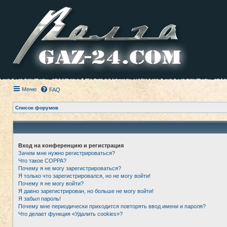
Меню
FAQ
Список форумов
Вход на конференцию и регистрация
Зачем мне нужно регистрироваться?
Что такое COPPA?
Почему я не могу зарегистрироваться?
Я только что зарегистрировался, но не могу войти!
Почему я не могу войти?
Я давно зарегистрирован, но больше не могу войти!
Я забыл пароль!
Почему мне периодически приходится повторять ввод имени и пароля?
Что делает функция «Удалить cookies»?