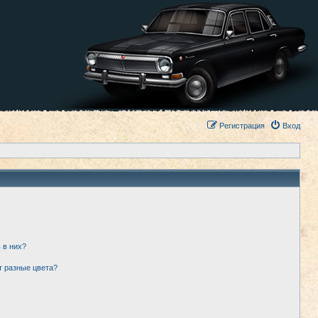
Регистрация
Вход
 в них?
т разные цвета?