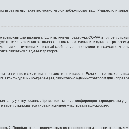
льзователей. Также возможно, что он заблокировал ваш IP-адрес или запрет
то возможны два варианта. Если включена поддержка COPPA и при регистрации
 учётные записи были активированы пользователями или администратором д
ченным инструкциям. Если email-сообщение не получено, то возможно, что в
буйте связаться с администратором.
 вы правильно вводите имя пользователя и пароль. Если данные введены пра
бка в конфигурации конференции, свяжитесь с администратором для исправле
лил вашу учётную запись. Кроме того, многие конференции периодически уд
 зарегистрироваться снова и активнее участвовать в дискуссиях.
ь новый. Перейдите на страницу входа на конференцию и щёлкните на ссылку