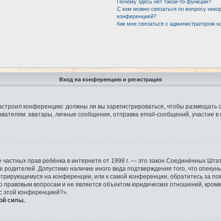
Почему здесь нет такой-то функции?
С кем можно связаться по вопросу неко
конференцией?
Как мне связаться с администратором 
Вход на конференцию и регистрация
р настроил конференцию: должны ли вы зарегистрироваться, чтобы размещать 
елям: аватары, личные сообщения, отправка email-сообщений, участие в груп
защите частных прав ребёнка в интернете от 1998 г. — это закон Соединённых 
ие родителей. Допустимо наличие иного вида подтверждения того, что опек
гистрирующемуся на конференции, или к самой конференции, обратитесь за по
правовым вопросам и не является объектом юридических отношений, кроме у
 с этой конференцией?».
ой силы.
.