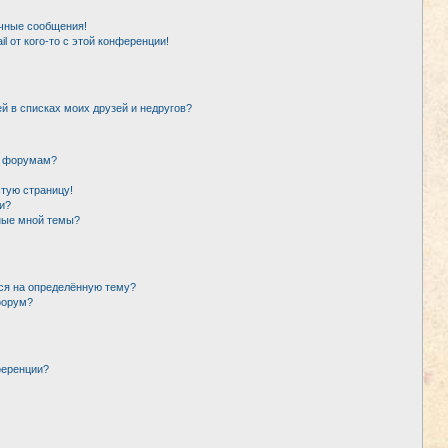
чные сообщения!
l от кого-то с этой конференции!
й в списках моих друзей и недругов?
и форумам?
стую страницу!
и?
ные мной темы?
ься на определённую тему?
форум?
ференции?