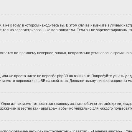
 не к тому, в котором находитесь вы. В этом случае измените в личных настро
гут только зарегистрированные пользователи. Если вы не зарегистрированы, т
бражается по-прежнему неверное, значит, неправильно установлено время на
 или же просто никто не перевёл phpBB на ваш язык. Попробуйте узнать у а
сами можете перевести phpBB на свой язык. Дополнительную информацию вы м
Одно из них может относиться к вашему званию, обычно это звёздочки, квадр
ображение известно как «аватара» и обычно уникально для каждого пользоват
 использованием четырёх инструментов: «Граватар», «Галерея аватар», «Уд