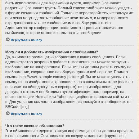
быть использованы для выражения чувств, например :) означает
радость, а :( означает грусть. Полный список смайликов можно увидеть
в форме создания сообщений. Только не перестарайтесь, используя их:
они легко могут сделать сообщение нечитаемым, и модератор может
отредактировать ваше сообщение или вообще удалить его.
Администратор конференции также может ограничить количество
смайликов, которое можно использовать в сообщении.
Вернуться к началу
Могу ли я добавлять изображения к сообщениям?
Да, вы можете размещать изображения в ваших сообщениях. Если
администратор разрешил добавлять вложения, вы можете загрузить
изображение на конференцию. Если нет, вы должны указать ссылку на
изображение, сохранённое на общедоступном веб-сервере. Пример
ссылки: http://www.example.com/my-picture.gif. Вы не можете указывать
ссылку ни на изображения, хранящиеся на вашем компьютере (если он
не является общедоступным сервером), ни на изображения, для
доступа к которым необходима аутентификация, как, например, на
почтовые ящики Hotmail или Yahoo, защищённые паролями сайты и т.
п. Для указания ссылок на изображения используйте в сообщениях тег
BBCode [img].
Вернуться к началу
Что такое важные объявления?
Эти объявления содержат важную информацию, и вы должны прочесть
их по возможности. Они появляются вверху каждого из форумов и в