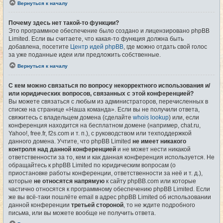
Вернуться к началу
Почему здесь нет такой-то функции?
Это программное обеспечение было создано и лицензировано phpBB
Limited. Если вы считаете, что какая-то функция должна быть
добавлена, посетите
Центр идей phpBB
, где можно отдать свой голос
за уже поданные идеи или предложить собственные.
Вернуться к началу
С кем можно связаться по вопросу некорректного использования и/
или юридических вопросов, связанных с этой конференцией?
Вы можете связаться с любым из администраторов, перечисленных в
списке на странице «Наша команда». Если вы не получили ответа,
свяжитесь с владельцем домена (сделайте
whois lookup
) или, если
конференция находится на бесплатном домене (например, chat.ru,
Yahoo!, free.fr, f2s.com и т. п.), с руководством или техподдержкой
данного домена. Учтите, что phpBB Limited
не имеет никакого
контроля над данной конференцией
и не может нести никакой
ответственности за то, кем и как данная конференция используется. Не
обращайтесь к phpBB Limited по юридическим вопросам (о
приостановке работы конференции, ответственности за неё и т. д.),
которые
не относятся напрямую
к сайту phpBB.com или которые
частично относятся к программному обеспечению phpBB Limited. Если
же вы всё-таки пошлёте email в адрес phpBB Limited об использовании
данной конференции
третьей стороной
, то не ждите подробного
письма, или вы можете вообще не получить ответа.