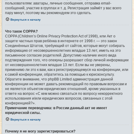
пользователям: аватары, личные сообщения, отправка email-
сообщений, участие в группах и т. д. Регистрация займёт у вас всего
пару минут, поэтому мы рекомендуем это сделать.
Вернуться к началу
Что такое COPPA?
COPPA (Children’s Online Privacy Protection Act of 1998), или Акт о
защите частных прав ребёнка в интернете от 1998 г. — это закон
Соединённых Штатов, требующий от сайтов, которые могут собирать
информацию от несовершеннолетних младше 13 лет, иметь на это
письменное согласие родителей. Допустимо наличие иного вида
подтверждения того, что опекуны разрешают сбор личной информации
от несовершеннолетних младше 13 лет. Если вы не уверены,
применимо ли это к вам, как к регистрирующемуся на конференции, или
к самой конференции, обратитесь за помощью к юрисконсульту.
Обратите внимание, что phpBB Limited администрация данной
конференции не может давать рекомендаций по правовым вопросам и
не является объектом юридических отношений, кроме указанных в
ответе на вопрос «С кем можно связаться по вопросу некорректного
использования и/или юридических вопросов, связанных с этой
конференцией?».
Примечание переводчика: в России данный акт не имеет
юридической силы.
.
Вернуться к началу
Почему я не могу зарегистрироваться?