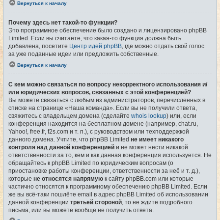
Вернуться к началу
Почему здесь нет такой-то функции?
Это программное обеспечение было создано и лицензировано phpBB
Limited. Если вы считаете, что какая-то функция должна быть
добавлена, посетите
Центр идей phpBB
, где можно отдать свой голос
за уже поданные идеи или предложить собственные.
Вернуться к началу
С кем можно связаться по вопросу некорректного использования и/
или юридических вопросов, связанных с этой конференцией?
Вы можете связаться с любым из администраторов, перечисленных в
списке на странице «Наша команда». Если вы не получили ответа,
свяжитесь с владельцем домена (сделайте
whois lookup
) или, если
конференция находится на бесплатном домене (например, chat.ru,
Yahoo!, free.fr, f2s.com и т. п.), с руководством или техподдержкой
данного домена. Учтите, что phpBB Limited
не имеет никакого
контроля над данной конференцией
и не может нести никакой
ответственности за то, кем и как данная конференция используется. Не
обращайтесь к phpBB Limited по юридическим вопросам (о
приостановке работы конференции, ответственности за неё и т. д.),
которые
не относятся напрямую
к сайту phpBB.com или которые
частично относятся к программному обеспечению phpBB Limited. Если
же вы всё-таки пошлёте email в адрес phpBB Limited об использовании
данной конференции
третьей стороной
, то не ждите подробного
письма, или вы можете вообще не получить ответа.