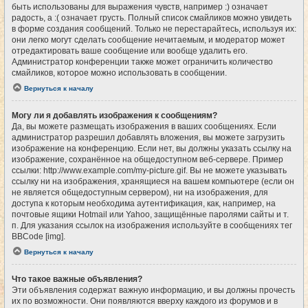
быть использованы для выражения чувств, например :) означает
радость, а :( означает грусть. Полный список смайликов можно увидеть
в форме создания сообщений. Только не перестарайтесь, используя их:
они легко могут сделать сообщение нечитаемым, и модератор может
отредактировать ваше сообщение или вообще удалить его.
Администратор конференции также может ограничить количество
смайликов, которое можно использовать в сообщении.
Вернуться к началу
Могу ли я добавлять изображения к сообщениям?
Да, вы можете размещать изображения в ваших сообщениях. Если
администратор разрешил добавлять вложения, вы можете загрузить
изображение на конференцию. Если нет, вы должны указать ссылку на
изображение, сохранённое на общедоступном веб-сервере. Пример
ссылки: http://www.example.com/my-picture.gif. Вы не можете указывать
ссылку ни на изображения, хранящиеся на вашем компьютере (если он
не является общедоступным сервером), ни на изображения, для
доступа к которым необходима аутентификация, как, например, на
почтовые ящики Hotmail или Yahoo, защищённые паролями сайты и т.
п. Для указания ссылок на изображения используйте в сообщениях тег
BBCode [img].
Вернуться к началу
Что такое важные объявления?
Эти объявления содержат важную информацию, и вы должны прочесть
их по возможности. Они появляются вверху каждого из форумов и в