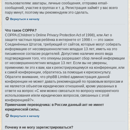
пользователям: аватары, личные сообщения, отправка email-
сообщений, участие в группах и т. д. Регистрация займёт у вас всего
пару минут, поэтому мы рекомендуем это сделать.
Вернуться к началу
Что такое COPPA?
COPPA (Children’s Online Privacy Protection Act of 1998), или Акт о
защите частных прав ребёнка в интернете от 1998 г. — это закон
Соединённых Штатов, требующий от сайтов, которые могут собирать
информацию от несовершеннолетних младше 13 лет, иметь на это
письменное согласие родителей. Допустимо наличие иного вида
подтверждения того, что опекуны разрешают сбор личной информации
от несовершеннолетних младше 13 лет. Если вы не уверены,
применимо ли это к вам, как к регистрирующемуся на конференции, или
к самой конференции, обратитесь за помощью к юрисконсульту.
Обратите внимание, что phpBB Limited администрация данной
конференции не может давать рекомендаций по правовым вопросам и
не является объектом юридических отношений, кроме указанных в
ответе на вопрос «С кем можно связаться по вопросу некорректного
использования и/или юридических вопросов, связанных с этой
конференцией?».
Примечание переводчика: в России данный акт не имеет
юридической силы.
.
Вернуться к началу
Почему я не могу зарегистрироваться?