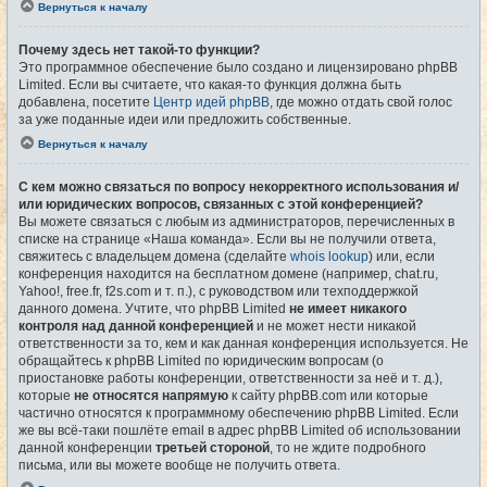
Вернуться к началу
Почему здесь нет такой-то функции?
Это программное обеспечение было создано и лицензировано phpBB
Limited. Если вы считаете, что какая-то функция должна быть
добавлена, посетите
Центр идей phpBB
, где можно отдать свой голос
за уже поданные идеи или предложить собственные.
Вернуться к началу
С кем можно связаться по вопросу некорректного использования и/
или юридических вопросов, связанных с этой конференцией?
Вы можете связаться с любым из администраторов, перечисленных в
списке на странице «Наша команда». Если вы не получили ответа,
свяжитесь с владельцем домена (сделайте
whois lookup
) или, если
конференция находится на бесплатном домене (например, chat.ru,
Yahoo!, free.fr, f2s.com и т. п.), с руководством или техподдержкой
данного домена. Учтите, что phpBB Limited
не имеет никакого
контроля над данной конференцией
и не может нести никакой
ответственности за то, кем и как данная конференция используется. Не
обращайтесь к phpBB Limited по юридическим вопросам (о
приостановке работы конференции, ответственности за неё и т. д.),
которые
не относятся напрямую
к сайту phpBB.com или которые
частично относятся к программному обеспечению phpBB Limited. Если
же вы всё-таки пошлёте email в адрес phpBB Limited об использовании
данной конференции
третьей стороной
, то не ждите подробного
письма, или вы можете вообще не получить ответа.