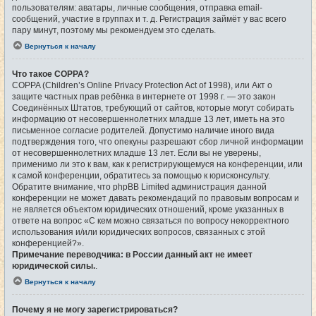
пользователям: аватары, личные сообщения, отправка email-
сообщений, участие в группах и т. д. Регистрация займёт у вас всего
пару минут, поэтому мы рекомендуем это сделать.
Вернуться к началу
Что такое COPPA?
COPPA (Children’s Online Privacy Protection Act of 1998), или Акт о
защите частных прав ребёнка в интернете от 1998 г. — это закон
Соединённых Штатов, требующий от сайтов, которые могут собирать
информацию от несовершеннолетних младше 13 лет, иметь на это
письменное согласие родителей. Допустимо наличие иного вида
подтверждения того, что опекуны разрешают сбор личной информации
от несовершеннолетних младше 13 лет. Если вы не уверены,
применимо ли это к вам, как к регистрирующемуся на конференции, или
к самой конференции, обратитесь за помощью к юрисконсульту.
Обратите внимание, что phpBB Limited администрация данной
конференции не может давать рекомендаций по правовым вопросам и
не является объектом юридических отношений, кроме указанных в
ответе на вопрос «С кем можно связаться по вопросу некорректного
использования и/или юридических вопросов, связанных с этой
конференцией?».
Примечание переводчика: в России данный акт не имеет
юридической силы.
.
Вернуться к началу
Почему я не могу зарегистрироваться?