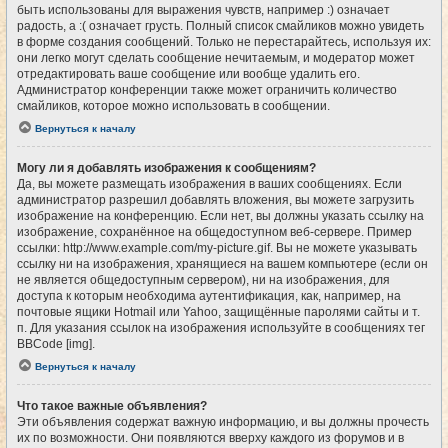
быть использованы для выражения чувств, например :) означает
радость, а :( означает грусть. Полный список смайликов можно увидеть
в форме создания сообщений. Только не перестарайтесь, используя их:
они легко могут сделать сообщение нечитаемым, и модератор может
отредактировать ваше сообщение или вообще удалить его.
Администратор конференции также может ограничить количество
смайликов, которое можно использовать в сообщении.
Вернуться к началу
Могу ли я добавлять изображения к сообщениям?
Да, вы можете размещать изображения в ваших сообщениях. Если
администратор разрешил добавлять вложения, вы можете загрузить
изображение на конференцию. Если нет, вы должны указать ссылку на
изображение, сохранённое на общедоступном веб-сервере. Пример
ссылки: http://www.example.com/my-picture.gif. Вы не можете указывать
ссылку ни на изображения, хранящиеся на вашем компьютере (если он
не является общедоступным сервером), ни на изображения, для
доступа к которым необходима аутентификация, как, например, на
почтовые ящики Hotmail или Yahoo, защищённые паролями сайты и т.
п. Для указания ссылок на изображения используйте в сообщениях тег
BBCode [img].
Вернуться к началу
Что такое важные объявления?
Эти объявления содержат важную информацию, и вы должны прочесть
их по возможности. Они появляются вверху каждого из форумов и в