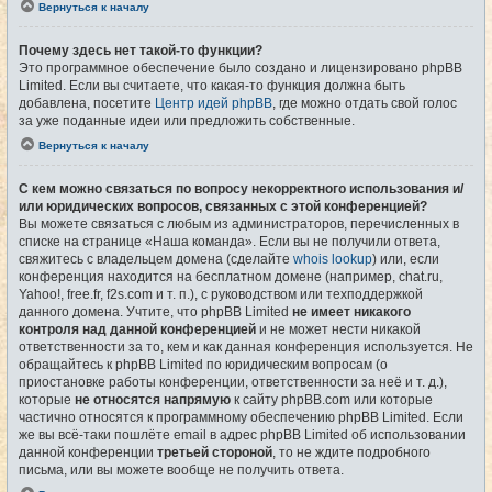
Вернуться к началу
Почему здесь нет такой-то функции?
Это программное обеспечение было создано и лицензировано phpBB
Limited. Если вы считаете, что какая-то функция должна быть
добавлена, посетите
Центр идей phpBB
, где можно отдать свой голос
за уже поданные идеи или предложить собственные.
Вернуться к началу
С кем можно связаться по вопросу некорректного использования и/
или юридических вопросов, связанных с этой конференцией?
Вы можете связаться с любым из администраторов, перечисленных в
списке на странице «Наша команда». Если вы не получили ответа,
свяжитесь с владельцем домена (сделайте
whois lookup
) или, если
конференция находится на бесплатном домене (например, chat.ru,
Yahoo!, free.fr, f2s.com и т. п.), с руководством или техподдержкой
данного домена. Учтите, что phpBB Limited
не имеет никакого
контроля над данной конференцией
и не может нести никакой
ответственности за то, кем и как данная конференция используется. Не
обращайтесь к phpBB Limited по юридическим вопросам (о
приостановке работы конференции, ответственности за неё и т. д.),
которые
не относятся напрямую
к сайту phpBB.com или которые
частично относятся к программному обеспечению phpBB Limited. Если
же вы всё-таки пошлёте email в адрес phpBB Limited об использовании
данной конференции
третьей стороной
, то не ждите подробного
письма, или вы можете вообще не получить ответа.