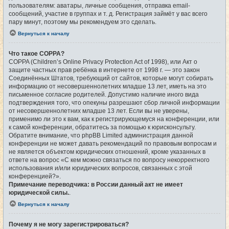
пользователям: аватары, личные сообщения, отправка email-
сообщений, участие в группах и т. д. Регистрация займёт у вас всего
пару минут, поэтому мы рекомендуем это сделать.
Вернуться к началу
Что такое COPPA?
COPPA (Children’s Online Privacy Protection Act of 1998), или Акт о
защите частных прав ребёнка в интернете от 1998 г. — это закон
Соединённых Штатов, требующий от сайтов, которые могут собирать
информацию от несовершеннолетних младше 13 лет, иметь на это
письменное согласие родителей. Допустимо наличие иного вида
подтверждения того, что опекуны разрешают сбор личной информации
от несовершеннолетних младше 13 лет. Если вы не уверены,
применимо ли это к вам, как к регистрирующемуся на конференции, или
к самой конференции, обратитесь за помощью к юрисконсульту.
Обратите внимание, что phpBB Limited администрация данной
конференции не может давать рекомендаций по правовым вопросам и
не является объектом юридических отношений, кроме указанных в
ответе на вопрос «С кем можно связаться по вопросу некорректного
использования и/или юридических вопросов, связанных с этой
конференцией?».
Примечание переводчика: в России данный акт не имеет
юридической силы.
.
Вернуться к началу
Почему я не могу зарегистрироваться?