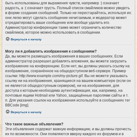
быть использованы для выражения чувств, например :) означает
радость, а :( означает грусть. Полный список смайликов можно увидеть
в форме создания сообщений. Только не перестарайтесь, используя их:
они легко могут сделать сообщение нечитаемым, и модератор может
отредактировать ваше сообщение или вообще удалить его.
Администратор конференции также может ограничить количество
смайликов, которое можно использовать в сообщении.
Вернуться к началу
Могу ли я добавлять изображения к сообщениям?
Да, вы можете размещать изображения в ваших сообщениях. Если
администратор разрешил добавлять вложения, вы можете загрузить
изображение на конференцию. Если нет, вы должны указать ссылку на
изображение, сохранённое на общедоступном веб-сервере. Пример
ссылки: http://www.example.com/my-picture.gif. Вы не можете указывать
ссылку ни на изображения, хранящиеся на вашем компьютере (если он
не является общедоступным сервером), ни на изображения, для
доступа к которым необходима аутентификация, как, например, на
почтовые ящики Hotmail или Yahoo, защищённые паролями сайты и т.
п. Для указания ссылок на изображения используйте в сообщениях тег
BBCode [img].
Вернуться к началу
Что такое важные объявления?
Эти объявления содержат важную информацию, и вы должны прочесть
их по возможности. Они появляются вверху каждого из форумов и в