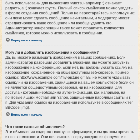
быть использованы для выражения чувств, например :) означает
радость, а :( означает грусть. Полный список смайликов можно увидеть
в форме создания сообщений. Только не перестарайтесь, используя их:
они легко могут сделать сообщение нечитаемым, и модератор может
отредактировать ваше сообщение или вообще удалить его.
Администратор конференции также может ограничить количество
смайликов, которое можно использовать в сообщении.
Вернуться к началу
Могу ли я добавлять изображения к сообщениям?
Да, вы можете размещать изображения в ваших сообщениях. Если
администратор разрешил добавлять вложения, вы можете загрузить
изображение на конференцию. Если нет, вы должны указать ссылку на
изображение, сохранённое на общедоступном веб-сервере. Пример
ссылки: http://www.example.com/my-picture.gif. Вы не можете указывать
ссылку ни на изображения, хранящиеся на вашем компьютере (если он
не является общедоступным сервером), ни на изображения, для
доступа к которым необходима аутентификация, как, например, на
почтовые ящики Hotmail или Yahoo, защищённые паролями сайты и т.
п. Для указания ссылок на изображения используйте в сообщениях тег
BBCode [img].
Вернуться к началу
Что такое важные объявления?
Эти объявления содержат важную информацию, и вы должны прочесть
их по возможности. Они появляются вверху каждого из форумов и в