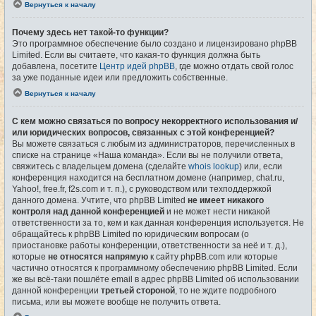
Вернуться к началу
Почему здесь нет такой-то функции?
Это программное обеспечение было создано и лицензировано phpBB
Limited. Если вы считаете, что какая-то функция должна быть
добавлена, посетите
Центр идей phpBB
, где можно отдать свой голос
за уже поданные идеи или предложить собственные.
Вернуться к началу
С кем можно связаться по вопросу некорректного использования и/
или юридических вопросов, связанных с этой конференцией?
Вы можете связаться с любым из администраторов, перечисленных в
списке на странице «Наша команда». Если вы не получили ответа,
свяжитесь с владельцем домена (сделайте
whois lookup
) или, если
конференция находится на бесплатном домене (например, chat.ru,
Yahoo!, free.fr, f2s.com и т. п.), с руководством или техподдержкой
данного домена. Учтите, что phpBB Limited
не имеет никакого
контроля над данной конференцией
и не может нести никакой
ответственности за то, кем и как данная конференция используется. Не
обращайтесь к phpBB Limited по юридическим вопросам (о
приостановке работы конференции, ответственности за неё и т. д.),
которые
не относятся напрямую
к сайту phpBB.com или которые
частично относятся к программному обеспечению phpBB Limited. Если
же вы всё-таки пошлёте email в адрес phpBB Limited об использовании
данной конференции
третьей стороной
, то не ждите подробного
письма, или вы можете вообще не получить ответа.