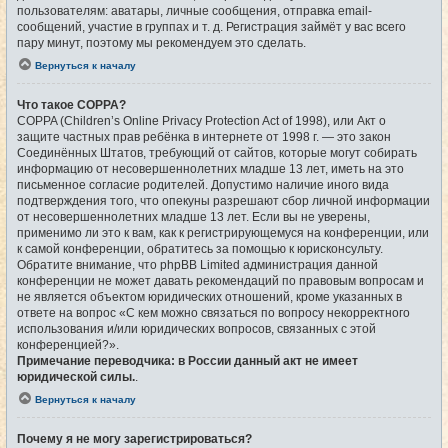
пользователям: аватары, личные сообщения, отправка email-
сообщений, участие в группах и т. д. Регистрация займёт у вас всего
пару минут, поэтому мы рекомендуем это сделать.
Вернуться к началу
Что такое COPPA?
COPPA (Children’s Online Privacy Protection Act of 1998), или Акт о
защите частных прав ребёнка в интернете от 1998 г. — это закон
Соединённых Штатов, требующий от сайтов, которые могут собирать
информацию от несовершеннолетних младше 13 лет, иметь на это
письменное согласие родителей. Допустимо наличие иного вида
подтверждения того, что опекуны разрешают сбор личной информации
от несовершеннолетних младше 13 лет. Если вы не уверены,
применимо ли это к вам, как к регистрирующемуся на конференции, или
к самой конференции, обратитесь за помощью к юрисконсульту.
Обратите внимание, что phpBB Limited администрация данной
конференции не может давать рекомендаций по правовым вопросам и
не является объектом юридических отношений, кроме указанных в
ответе на вопрос «С кем можно связаться по вопросу некорректного
использования и/или юридических вопросов, связанных с этой
конференцией?».
Примечание переводчика: в России данный акт не имеет
юридической силы.
.
Вернуться к началу
Почему я не могу зарегистрироваться?