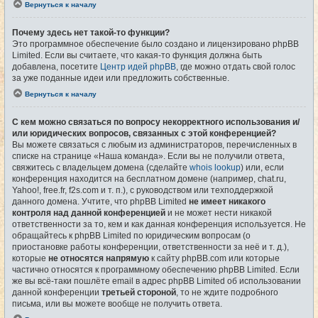
Вернуться к началу
Почему здесь нет такой-то функции?
Это программное обеспечение было создано и лицензировано phpBB
Limited. Если вы считаете, что какая-то функция должна быть
добавлена, посетите
Центр идей phpBB
, где можно отдать свой голос
за уже поданные идеи или предложить собственные.
Вернуться к началу
С кем можно связаться по вопросу некорректного использования и/
или юридических вопросов, связанных с этой конференцией?
Вы можете связаться с любым из администраторов, перечисленных в
списке на странице «Наша команда». Если вы не получили ответа,
свяжитесь с владельцем домена (сделайте
whois lookup
) или, если
конференция находится на бесплатном домене (например, chat.ru,
Yahoo!, free.fr, f2s.com и т. п.), с руководством или техподдержкой
данного домена. Учтите, что phpBB Limited
не имеет никакого
контроля над данной конференцией
и не может нести никакой
ответственности за то, кем и как данная конференция используется. Не
обращайтесь к phpBB Limited по юридическим вопросам (о
приостановке работы конференции, ответственности за неё и т. д.),
которые
не относятся напрямую
к сайту phpBB.com или которые
частично относятся к программному обеспечению phpBB Limited. Если
же вы всё-таки пошлёте email в адрес phpBB Limited об использовании
данной конференции
третьей стороной
, то не ждите подробного
письма, или вы можете вообще не получить ответа.