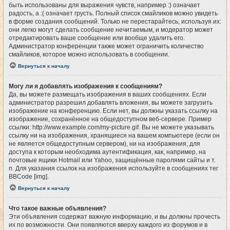
быть использованы для выражения чувств, например :) означает
радость, а :( означает грусть. Полный список смайликов можно увидеть
в форме создания сообщений. Только не перестарайтесь, используя их:
они легко могут сделать сообщение нечитаемым, и модератор может
отредактировать ваше сообщение или вообще удалить его.
Администратор конференции также может ограничить количество
смайликов, которое можно использовать в сообщении.
Вернуться к началу
Могу ли я добавлять изображения к сообщениям?
Да, вы можете размещать изображения в ваших сообщениях. Если
администратор разрешил добавлять вложения, вы можете загрузить
изображение на конференцию. Если нет, вы должны указать ссылку на
изображение, сохранённое на общедоступном веб-сервере. Пример
ссылки: http://www.example.com/my-picture.gif. Вы не можете указывать
ссылку ни на изображения, хранящиеся на вашем компьютере (если он
не является общедоступным сервером), ни на изображения, для
доступа к которым необходима аутентификация, как, например, на
почтовые ящики Hotmail или Yahoo, защищённые паролями сайты и т.
п. Для указания ссылок на изображения используйте в сообщениях тег
BBCode [img].
Вернуться к началу
Что такое важные объявления?
Эти объявления содержат важную информацию, и вы должны прочесть
их по возможности. Они появляются вверху каждого из форумов и в