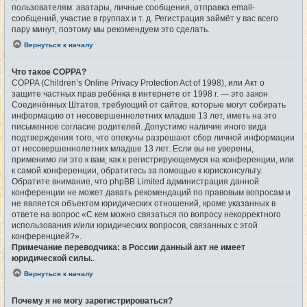
пользователям: аватары, личные сообщения, отправка email-
сообщений, участие в группах и т. д. Регистрация займёт у вас всего
пару минут, поэтому мы рекомендуем это сделать.
Вернуться к началу
Что такое COPPA?
COPPA (Children’s Online Privacy Protection Act of 1998), или Акт о
защите частных прав ребёнка в интернете от 1998 г. — это закон
Соединённых Штатов, требующий от сайтов, которые могут собирать
информацию от несовершеннолетних младше 13 лет, иметь на это
письменное согласие родителей. Допустимо наличие иного вида
подтверждения того, что опекуны разрешают сбор личной информации
от несовершеннолетних младше 13 лет. Если вы не уверены,
применимо ли это к вам, как к регистрирующемуся на конференции, или
к самой конференции, обратитесь за помощью к юрисконсульту.
Обратите внимание, что phpBB Limited администрация данной
конференции не может давать рекомендаций по правовым вопросам и
не является объектом юридических отношений, кроме указанных в
ответе на вопрос «С кем можно связаться по вопросу некорректного
использования и/или юридических вопросов, связанных с этой
конференцией?».
Примечание переводчика: в России данный акт не имеет
юридической силы.
.
Вернуться к началу
Почему я не могу зарегистрироваться?