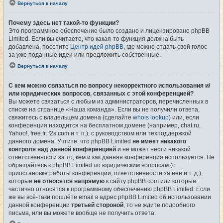
Вернуться к началу
Почему здесь нет такой-то функции?
Это программное обеспечение было создано и лицензировано phpBB
Limited. Если вы считаете, что какая-то функция должна быть
добавлена, посетите
Центр идей phpBB
, где можно отдать свой голос
за уже поданные идеи или предложить собственные.
Вернуться к началу
С кем можно связаться по вопросу некорректного использования и/
или юридических вопросов, связанных с этой конференцией?
Вы можете связаться с любым из администраторов, перечисленных в
списке на странице «Наша команда». Если вы не получили ответа,
свяжитесь с владельцем домена (сделайте
whois lookup
) или, если
конференция находится на бесплатном домене (например, chat.ru,
Yahoo!, free.fr, f2s.com и т. п.), с руководством или техподдержкой
данного домена. Учтите, что phpBB Limited
не имеет никакого
контроля над данной конференцией
и не может нести никакой
ответственности за то, кем и как данная конференция используется. Не
обращайтесь к phpBB Limited по юридическим вопросам (о
приостановке работы конференции, ответственности за неё и т. д.),
которые
не относятся напрямую
к сайту phpBB.com или которые
частично относятся к программному обеспечению phpBB Limited. Если
же вы всё-таки пошлёте email в адрес phpBB Limited об использовании
данной конференции
третьей стороной
, то не ждите подробного
письма, или вы можете вообще не получить ответа.