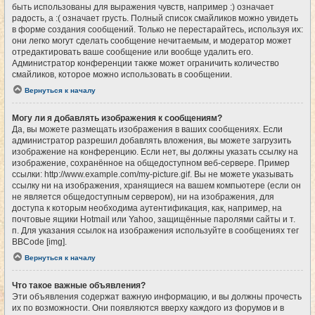
быть использованы для выражения чувств, например :) означает
радость, а :( означает грусть. Полный список смайликов можно увидеть
в форме создания сообщений. Только не перестарайтесь, используя их:
они легко могут сделать сообщение нечитаемым, и модератор может
отредактировать ваше сообщение или вообще удалить его.
Администратор конференции также может ограничить количество
смайликов, которое можно использовать в сообщении.
Вернуться к началу
Могу ли я добавлять изображения к сообщениям?
Да, вы можете размещать изображения в ваших сообщениях. Если
администратор разрешил добавлять вложения, вы можете загрузить
изображение на конференцию. Если нет, вы должны указать ссылку на
изображение, сохранённое на общедоступном веб-сервере. Пример
ссылки: http://www.example.com/my-picture.gif. Вы не можете указывать
ссылку ни на изображения, хранящиеся на вашем компьютере (если он
не является общедоступным сервером), ни на изображения, для
доступа к которым необходима аутентификация, как, например, на
почтовые ящики Hotmail или Yahoo, защищённые паролями сайты и т.
п. Для указания ссылок на изображения используйте в сообщениях тег
BBCode [img].
Вернуться к началу
Что такое важные объявления?
Эти объявления содержат важную информацию, и вы должны прочесть
их по возможности. Они появляются вверху каждого из форумов и в