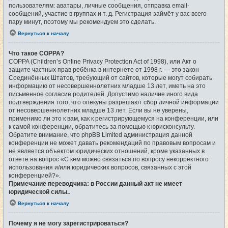
пользователям: аватары, личные сообщения, отправка email-
сообщений, участие в группах и т. д. Регистрация займёт у вас всего
пару минут, поэтому мы рекомендуем это сделать.
Вернуться к началу
Что такое COPPA?
COPPA (Children’s Online Privacy Protection Act of 1998), или Акт о
защите частных прав ребёнка в интернете от 1998 г. — это закон
Соединённых Штатов, требующий от сайтов, которые могут собирать
информацию от несовершеннолетних младше 13 лет, иметь на это
письменное согласие родителей. Допустимо наличие иного вида
подтверждения того, что опекуны разрешают сбор личной информации
от несовершеннолетних младше 13 лет. Если вы не уверены,
применимо ли это к вам, как к регистрирующемуся на конференции, или
к самой конференции, обратитесь за помощью к юрисконсульту.
Обратите внимание, что phpBB Limited администрация данной
конференции не может давать рекомендаций по правовым вопросам и
не является объектом юридических отношений, кроме указанных в
ответе на вопрос «С кем можно связаться по вопросу некорректного
использования и/или юридических вопросов, связанных с этой
конференцией?».
Примечание переводчика: в России данный акт не имеет
юридической силы.
.
Вернуться к началу
Почему я не могу зарегистрироваться?