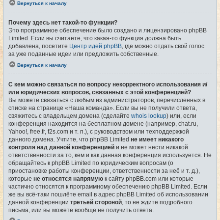
Вернуться к началу
Почему здесь нет такой-то функции?
Это программное обеспечение было создано и лицензировано phpBB
Limited. Если вы считаете, что какая-то функция должна быть
добавлена, посетите
Центр идей phpBB
, где можно отдать свой голос
за уже поданные идеи или предложить собственные.
Вернуться к началу
С кем можно связаться по вопросу некорректного использования и/
или юридических вопросов, связанных с этой конференцией?
Вы можете связаться с любым из администраторов, перечисленных в
списке на странице «Наша команда». Если вы не получили ответа,
свяжитесь с владельцем домена (сделайте
whois lookup
) или, если
конференция находится на бесплатном домене (например, chat.ru,
Yahoo!, free.fr, f2s.com и т. п.), с руководством или техподдержкой
данного домена. Учтите, что phpBB Limited
не имеет никакого
контроля над данной конференцией
и не может нести никакой
ответственности за то, кем и как данная конференция используется. Не
обращайтесь к phpBB Limited по юридическим вопросам (о
приостановке работы конференции, ответственности за неё и т. д.),
которые
не относятся напрямую
к сайту phpBB.com или которые
частично относятся к программному обеспечению phpBB Limited. Если
же вы всё-таки пошлёте email в адрес phpBB Limited об использовании
данной конференции
третьей стороной
, то не ждите подробного
письма, или вы можете вообще не получить ответа.