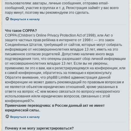
пользователям: аватары, личные сообщения, отправка email-
сообщений, участие в группах и т. д. Регистрация займёт у вас всего
пару минут, поэтому мы рекомендуем это сделать.
Вернуться к началу
Что такое COPPA?
COPPA (Children’s Online Privacy Protection Act of 1998), или Акт о
защите частных прав ребёнка в интернете от 1998 г. — это закон
Соединённых Штатов, требующий от сайтов, которые могут собирать
информацию от несовершеннолетних младше 13 лет, иметь на это
письменное согласие родителей. Допустимо наличие иного вида
подтверждения того, что опекуны разрешают сбор личной информации
от несовершеннолетних младше 13 лет. Если вы не уверены,
применимо ли это к вам, как к регистрирующемуся на конференции, или
к самой конференции, обратитесь за помощью к юрисконсульту.
Обратите внимание, что phpBB Limited администрация данной
конференции не может давать рекомендаций по правовым вопросам и
не является объектом юридических отношений, кроме указанных в
ответе на вопрос «С кем можно связаться по вопросу некорректного
использования и/или юридических вопросов, связанных с этой
конференцией?».
Примечание переводчика: в России данный акт не имеет
юридической силы.
.
Вернуться к началу
Почему я не могу зарегистрироваться?