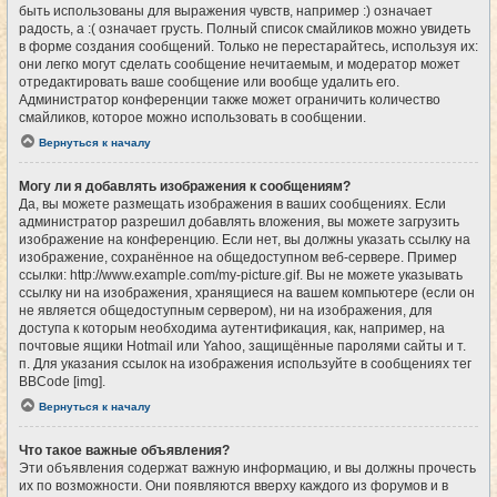
быть использованы для выражения чувств, например :) означает
радость, а :( означает грусть. Полный список смайликов можно увидеть
в форме создания сообщений. Только не перестарайтесь, используя их:
они легко могут сделать сообщение нечитаемым, и модератор может
отредактировать ваше сообщение или вообще удалить его.
Администратор конференции также может ограничить количество
смайликов, которое можно использовать в сообщении.
Вернуться к началу
Могу ли я добавлять изображения к сообщениям?
Да, вы можете размещать изображения в ваших сообщениях. Если
администратор разрешил добавлять вложения, вы можете загрузить
изображение на конференцию. Если нет, вы должны указать ссылку на
изображение, сохранённое на общедоступном веб-сервере. Пример
ссылки: http://www.example.com/my-picture.gif. Вы не можете указывать
ссылку ни на изображения, хранящиеся на вашем компьютере (если он
не является общедоступным сервером), ни на изображения, для
доступа к которым необходима аутентификация, как, например, на
почтовые ящики Hotmail или Yahoo, защищённые паролями сайты и т.
п. Для указания ссылок на изображения используйте в сообщениях тег
BBCode [img].
Вернуться к началу
Что такое важные объявления?
Эти объявления содержат важную информацию, и вы должны прочесть
их по возможности. Они появляются вверху каждого из форумов и в