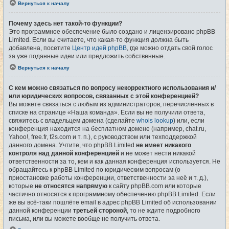
Вернуться к началу
Почему здесь нет такой-то функции?
Это программное обеспечение было создано и лицензировано phpBB
Limited. Если вы считаете, что какая-то функция должна быть
добавлена, посетите
Центр идей phpBB
, где можно отдать свой голос
за уже поданные идеи или предложить собственные.
Вернуться к началу
С кем можно связаться по вопросу некорректного использования и/
или юридических вопросов, связанных с этой конференцией?
Вы можете связаться с любым из администраторов, перечисленных в
списке на странице «Наша команда». Если вы не получили ответа,
свяжитесь с владельцем домена (сделайте
whois lookup
) или, если
конференция находится на бесплатном домене (например, chat.ru,
Yahoo!, free.fr, f2s.com и т. п.), с руководством или техподдержкой
данного домена. Учтите, что phpBB Limited
не имеет никакого
контроля над данной конференцией
и не может нести никакой
ответственности за то, кем и как данная конференция используется. Не
обращайтесь к phpBB Limited по юридическим вопросам (о
приостановке работы конференции, ответственности за неё и т. д.),
которые
не относятся напрямую
к сайту phpBB.com или которые
частично относятся к программному обеспечению phpBB Limited. Если
же вы всё-таки пошлёте email в адрес phpBB Limited об использовании
данной конференции
третьей стороной
, то не ждите подробного
письма, или вы можете вообще не получить ответа.