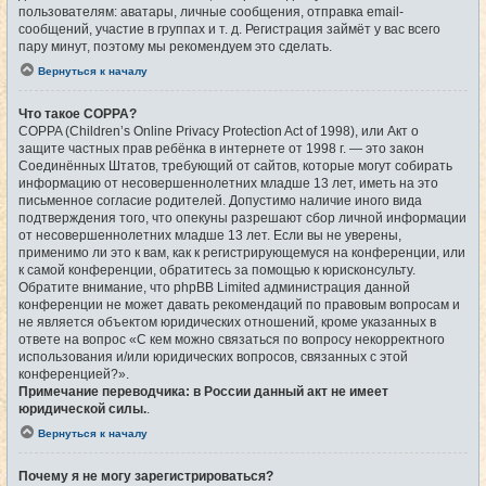
пользователям: аватары, личные сообщения, отправка email-
сообщений, участие в группах и т. д. Регистрация займёт у вас всего
пару минут, поэтому мы рекомендуем это сделать.
Вернуться к началу
Что такое COPPA?
COPPA (Children’s Online Privacy Protection Act of 1998), или Акт о
защите частных прав ребёнка в интернете от 1998 г. — это закон
Соединённых Штатов, требующий от сайтов, которые могут собирать
информацию от несовершеннолетних младше 13 лет, иметь на это
письменное согласие родителей. Допустимо наличие иного вида
подтверждения того, что опекуны разрешают сбор личной информации
от несовершеннолетних младше 13 лет. Если вы не уверены,
применимо ли это к вам, как к регистрирующемуся на конференции, или
к самой конференции, обратитесь за помощью к юрисконсульту.
Обратите внимание, что phpBB Limited администрация данной
конференции не может давать рекомендаций по правовым вопросам и
не является объектом юридических отношений, кроме указанных в
ответе на вопрос «С кем можно связаться по вопросу некорректного
использования и/или юридических вопросов, связанных с этой
конференцией?».
Примечание переводчика: в России данный акт не имеет
юридической силы.
.
Вернуться к началу
Почему я не могу зарегистрироваться?