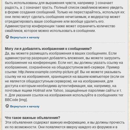
быть использованы для выражения чувств, например :) означает
радость, а :( означает грусть. Полный список смайликов можно увидеть
в форме создания сообщений. Только не перестарайтесь, используя их:
они легко могут сделать сообщение нечитаемым, и модератор может
отредактировать ваше сообщение или вообще удалить его.
Администратор конференции также может ограничить количество
смайликов, которое можно использовать в сообщении.
Вернуться к началу
Могу ли я добавлять изображения к сообщениям?
Да, вы можете размещать изображения в ваших сообщениях. Если
администратор разрешил добавлять вложения, вы можете загрузить
изображение на конференцию. Если нет, вы должны указать ссылку на
изображение, сохранённое на общедоступном веб-сервере. Пример
ссылки: http://www.example.com/my-picture.gif. Вы не можете указывать
ссылку ни на изображения, хранящиеся на вашем компьютере (если он
не является общедоступным сервером), ни на изображения, для
доступа к которым необходима аутентификация, как, например, на
почтовые ящики Hotmail или Yahoo, защищённые паролями сайты и т.
п. Для указания ссылок на изображения используйте в сообщениях тег
BBCode [img].
Вернуться к началу
Что такое важные объявления?
Эти объявления содержат важную информацию, и вы должны прочесть
их по возможности. Они появляются вверху каждого из форумов и в