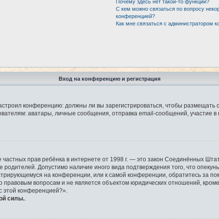
Почему здесь нет такой-то функции?
С кем можно связаться по вопросу неко
конференцией?
Как мне связаться с администратором 
Вход на конференцию и регистрация
р настроил конференцию: должны ли вы зарегистрироваться, чтобы размещать 
елям: аватары, личные сообщения, отправка email-сообщений, участие в груп
защите частных прав ребёнка в интернете от 1998 г. — это закон Соединённых 
ие родителей. Допустимо наличие иного вида подтверждения того, что опек
гистрирующемуся на конференции, или к самой конференции, обратитесь за по
правовым вопросам и не является объектом юридических отношений, кроме у
 с этой конференцией?».
ой силы.
.