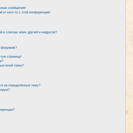
чные сообщения!
l от кого-то с этой конференции!
й в списках моих друзей и недругов?
и форумам?
стую страницу!
и?
ные мной темы?
ься на определённую тему?
форум?
ференции?