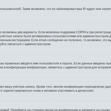
льзователей. Также возможно, что он заблокировал ваш IP-адрес или запрет
то возможны два варианта. Если включена поддержка COPPA и при регистрации
 учётные записи были активированы пользователями или администратором д
ченным инструкциям. Если email-сообщение не получено, то возможно, что в
буйте связаться с администратором.
 вы правильно вводите имя пользователя и пароль. Если данные введены пра
бка в конфигурации конференции, свяжитесь с администратором для исправле
лил вашу учётную запись. Кроме того, многие конференции периодически уд
 зарегистрироваться снова и активнее участвовать в дискуссиях.
ь новый. Перейдите на страницу входа на конференцию и щёлкните на ссылку