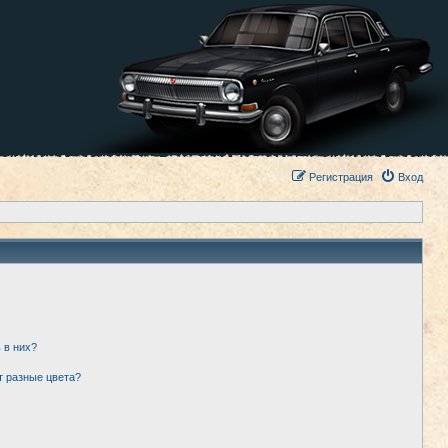
Регистрация
Вход
 в них?
т разные цвета?