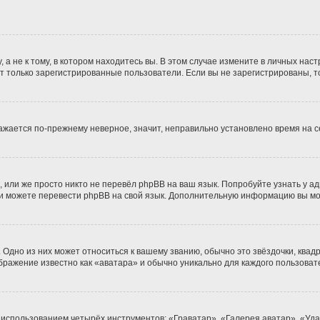
 не к тому, в котором находитесь вы. В этом случае измените в личных настро
гут только зарегистрированные пользователи. Если вы не зарегистрированы, т
бражается по-прежнему неверное, значит, неправильно установлено время на
 или же просто никто не перевёл phpBB на ваш язык. Попробуйте узнать у а
сами можете перевести phpBB на свой язык. Дополнительную информацию вы м
Одно из них может относиться к вашему званию, обычно это звёздочки, квадр
ображение известно как «аватара» и обычно уникально для каждого пользоват
 использованием четырёх инструментов: «Граватар», «Галерея аватар», «Уд