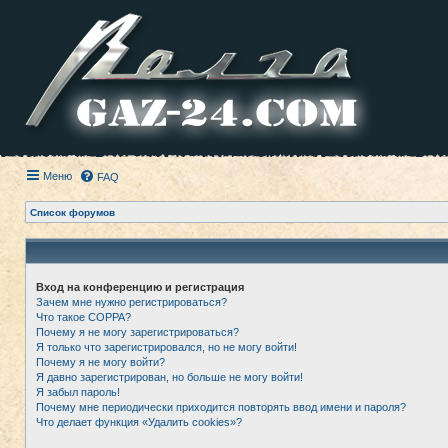
Меню
FAQ
Список форумов
Вход на конференцию и регистрация
Зачем мне нужно регистрироваться?
Что такое COPPA?
Почему я не могу зарегистрироваться?
Я только что зарегистрировался, но не могу войти!
Почему я не могу войти?
Я давно зарегистрирован, но больше не могу войти!
Я забыл пароль!
Почему мне периодически приходится повторять ввод имени и пароля?
Что делает функция «Удалить cookies»?