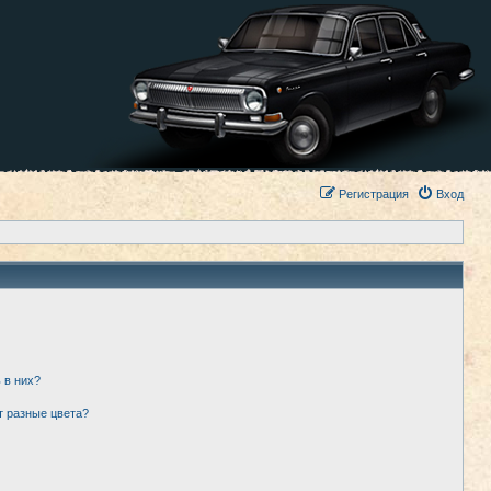
Регистрация
Вход
 в них?
т разные цвета?