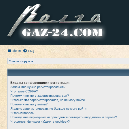
Меню
FAQ
Список форумов
Вход на конференцию и регистрация
Зачем мне нужно регистрироваться?
Что такое COPPA?
Почему я не могу зарегистрироваться?
Я только что зарегистрировался, но не могу войти!
Почему я не могу войти?
Я давно зарегистрирован, но больше не могу войти!
Я забыл пароль!
Почему мне периодически приходится повторять ввод имени и пароля?
Что делает функция «Удалить cookies»?