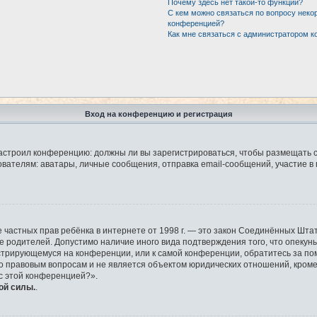
Почему здесь нет такой-то функции?
С кем можно связаться по вопросу неко
конференцией?
Как мне связаться с администратором 
Вход на конференцию и регистрация
р настроил конференцию: должны ли вы зарегистрироваться, чтобы размещать 
елям: аватары, личные сообщения, отправка email-сообщений, участие в груп
защите частных прав ребёнка в интернете от 1998 г. — это закон Соединённых 
ие родителей. Допустимо наличие иного вида подтверждения того, что опек
гистрирующемуся на конференции, или к самой конференции, обратитесь за по
правовым вопросам и не является объектом юридических отношений, кроме у
 с этой конференцией?».
ой силы.
.