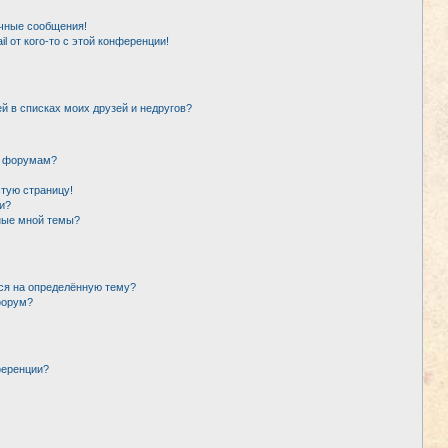
чные сообщения!
l от кого-то с этой конференции!
й в списках моих друзей и недругов?
и форумам?
стую страницу!
и?
ные мной темы?
ься на определённую тему?
форум?
ференции?