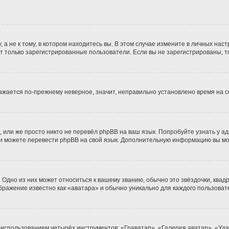
 не к тому, в котором находитесь вы. В этом случае измените в личных настро
гут только зарегистрированные пользователи. Если вы не зарегистрированы, т
бражается по-прежнему неверное, значит, неправильно установлено время на
 или же просто никто не перевёл phpBB на ваш язык. Попробуйте узнать у а
сами можете перевести phpBB на свой язык. Дополнительную информацию вы м
Одно из них может относиться к вашему званию, обычно это звёздочки, квадр
ображение известно как «аватара» и обычно уникально для каждого пользоват
 использованием четырёх инструментов: «Граватар», «Галерея аватар», «Уд