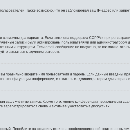
льзователей. Также возможно, что он заблокировал ваш IP-адрес или запрет
то возможны два варианта. Если включена поддержка COPPA и при регистрации
 учётные записи были активированы пользователями или администратором д
ченным инструкциям. Если email-сообщение не получено, то возможно, что в
буйте связаться с администратором.
 вы правильно вводите имя пользователя и пароль. Если данные введены пра
бка в конфигурации конференции, свяжитесь с администратором для исправле
лил вашу учётную запись. Кроме того, многие конференции периодически уд
 зарегистрироваться снова и активнее участвовать в дискуссиях.
ь новый. Перейдите на страницу входа на конференцию и щёлкните на ссылку