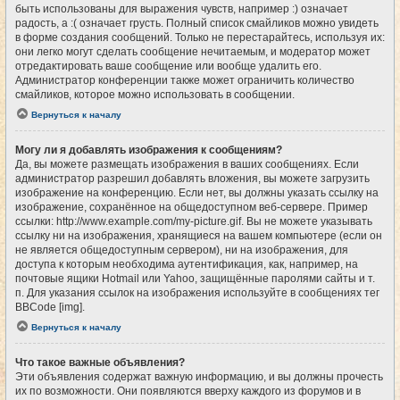
быть использованы для выражения чувств, например :) означает
радость, а :( означает грусть. Полный список смайликов можно увидеть
в форме создания сообщений. Только не перестарайтесь, используя их:
они легко могут сделать сообщение нечитаемым, и модератор может
отредактировать ваше сообщение или вообще удалить его.
Администратор конференции также может ограничить количество
смайликов, которое можно использовать в сообщении.
Вернуться к началу
Могу ли я добавлять изображения к сообщениям?
Да, вы можете размещать изображения в ваших сообщениях. Если
администратор разрешил добавлять вложения, вы можете загрузить
изображение на конференцию. Если нет, вы должны указать ссылку на
изображение, сохранённое на общедоступном веб-сервере. Пример
ссылки: http://www.example.com/my-picture.gif. Вы не можете указывать
ссылку ни на изображения, хранящиеся на вашем компьютере (если он
не является общедоступным сервером), ни на изображения, для
доступа к которым необходима аутентификация, как, например, на
почтовые ящики Hotmail или Yahoo, защищённые паролями сайты и т.
п. Для указания ссылок на изображения используйте в сообщениях тег
BBCode [img].
Вернуться к началу
Что такое важные объявления?
Эти объявления содержат важную информацию, и вы должны прочесть
их по возможности. Они появляются вверху каждого из форумов и в