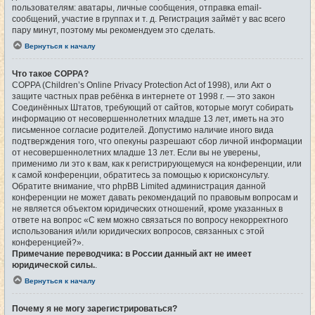
пользователям: аватары, личные сообщения, отправка email-
сообщений, участие в группах и т. д. Регистрация займёт у вас всего
пару минут, поэтому мы рекомендуем это сделать.
Вернуться к началу
Что такое COPPA?
COPPA (Children’s Online Privacy Protection Act of 1998), или Акт о
защите частных прав ребёнка в интернете от 1998 г. — это закон
Соединённых Штатов, требующий от сайтов, которые могут собирать
информацию от несовершеннолетних младше 13 лет, иметь на это
письменное согласие родителей. Допустимо наличие иного вида
подтверждения того, что опекуны разрешают сбор личной информации
от несовершеннолетних младше 13 лет. Если вы не уверены,
применимо ли это к вам, как к регистрирующемуся на конференции, или
к самой конференции, обратитесь за помощью к юрисконсульту.
Обратите внимание, что phpBB Limited администрация данной
конференции не может давать рекомендаций по правовым вопросам и
не является объектом юридических отношений, кроме указанных в
ответе на вопрос «С кем можно связаться по вопросу некорректного
использования и/или юридических вопросов, связанных с этой
конференцией?».
Примечание переводчика: в России данный акт не имеет
юридической силы.
.
Вернуться к началу
Почему я не могу зарегистрироваться?