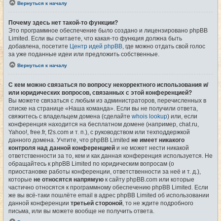
Вернуться к началу
Почему здесь нет такой-то функции?
Это программное обеспечение было создано и лицензировано phpBB
Limited. Если вы считаете, что какая-то функция должна быть
добавлена, посетите
Центр идей phpBB
, где можно отдать свой голос
за уже поданные идеи или предложить собственные.
Вернуться к началу
С кем можно связаться по вопросу некорректного использования и/
или юридических вопросов, связанных с этой конференцией?
Вы можете связаться с любым из администраторов, перечисленных в
списке на странице «Наша команда». Если вы не получили ответа,
свяжитесь с владельцем домена (сделайте
whois lookup
) или, если
конференция находится на бесплатном домене (например, chat.ru,
Yahoo!, free.fr, f2s.com и т. п.), с руководством или техподдержкой
данного домена. Учтите, что phpBB Limited
не имеет никакого
контроля над данной конференцией
и не может нести никакой
ответственности за то, кем и как данная конференция используется. Не
обращайтесь к phpBB Limited по юридическим вопросам (о
приостановке работы конференции, ответственности за неё и т. д.),
которые
не относятся напрямую
к сайту phpBB.com или которые
частично относятся к программному обеспечению phpBB Limited. Если
же вы всё-таки пошлёте email в адрес phpBB Limited об использовании
данной конференции
третьей стороной
, то не ждите подробного
письма, или вы можете вообще не получить ответа.