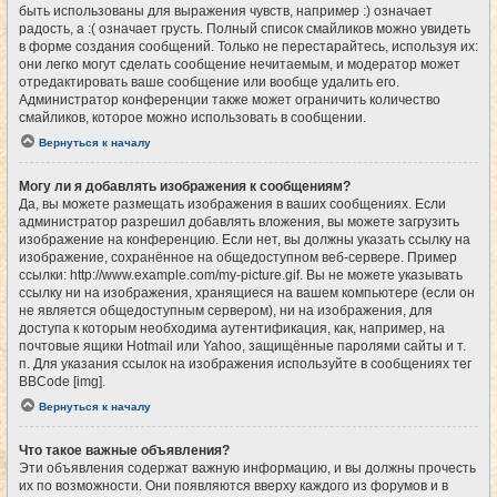
быть использованы для выражения чувств, например :) означает
радость, а :( означает грусть. Полный список смайликов можно увидеть
в форме создания сообщений. Только не перестарайтесь, используя их:
они легко могут сделать сообщение нечитаемым, и модератор может
отредактировать ваше сообщение или вообще удалить его.
Администратор конференции также может ограничить количество
смайликов, которое можно использовать в сообщении.
Вернуться к началу
Могу ли я добавлять изображения к сообщениям?
Да, вы можете размещать изображения в ваших сообщениях. Если
администратор разрешил добавлять вложения, вы можете загрузить
изображение на конференцию. Если нет, вы должны указать ссылку на
изображение, сохранённое на общедоступном веб-сервере. Пример
ссылки: http://www.example.com/my-picture.gif. Вы не можете указывать
ссылку ни на изображения, хранящиеся на вашем компьютере (если он
не является общедоступным сервером), ни на изображения, для
доступа к которым необходима аутентификация, как, например, на
почтовые ящики Hotmail или Yahoo, защищённые паролями сайты и т.
п. Для указания ссылок на изображения используйте в сообщениях тег
BBCode [img].
Вернуться к началу
Что такое важные объявления?
Эти объявления содержат важную информацию, и вы должны прочесть
их по возможности. Они появляются вверху каждого из форумов и в