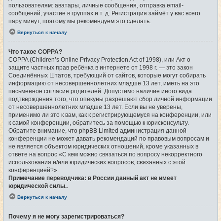
пользователям: аватары, личные сообщения, отправка email-
сообщений, участие в группах и т. д. Регистрация займёт у вас всего
пару минут, поэтому мы рекомендуем это сделать.
Вернуться к началу
Что такое COPPA?
COPPA (Children’s Online Privacy Protection Act of 1998), или Акт о
защите частных прав ребёнка в интернете от 1998 г. — это закон
Соединённых Штатов, требующий от сайтов, которые могут собирать
информацию от несовершеннолетних младше 13 лет, иметь на это
письменное согласие родителей. Допустимо наличие иного вида
подтверждения того, что опекуны разрешают сбор личной информации
от несовершеннолетних младше 13 лет. Если вы не уверены,
применимо ли это к вам, как к регистрирующемуся на конференции, или
к самой конференции, обратитесь за помощью к юрисконсульту.
Обратите внимание, что phpBB Limited администрация данной
конференции не может давать рекомендаций по правовым вопросам и
не является объектом юридических отношений, кроме указанных в
ответе на вопрос «С кем можно связаться по вопросу некорректного
использования и/или юридических вопросов, связанных с этой
конференцией?».
Примечание переводчика: в России данный акт не имеет
юридической силы.
.
Вернуться к началу
Почему я не могу зарегистрироваться?