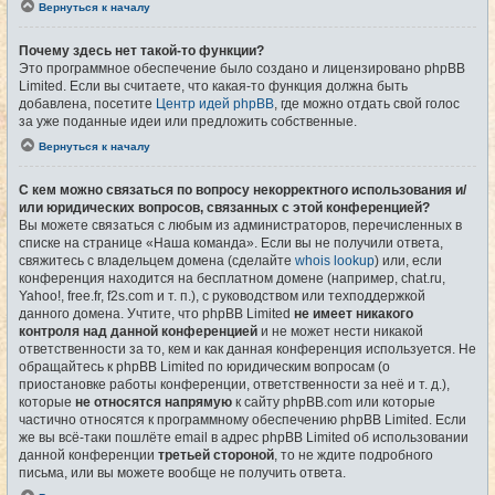
Вернуться к началу
Почему здесь нет такой-то функции?
Это программное обеспечение было создано и лицензировано phpBB
Limited. Если вы считаете, что какая-то функция должна быть
добавлена, посетите
Центр идей phpBB
, где можно отдать свой голос
за уже поданные идеи или предложить собственные.
Вернуться к началу
С кем можно связаться по вопросу некорректного использования и/
или юридических вопросов, связанных с этой конференцией?
Вы можете связаться с любым из администраторов, перечисленных в
списке на странице «Наша команда». Если вы не получили ответа,
свяжитесь с владельцем домена (сделайте
whois lookup
) или, если
конференция находится на бесплатном домене (например, chat.ru,
Yahoo!, free.fr, f2s.com и т. п.), с руководством или техподдержкой
данного домена. Учтите, что phpBB Limited
не имеет никакого
контроля над данной конференцией
и не может нести никакой
ответственности за то, кем и как данная конференция используется. Не
обращайтесь к phpBB Limited по юридическим вопросам (о
приостановке работы конференции, ответственности за неё и т. д.),
которые
не относятся напрямую
к сайту phpBB.com или которые
частично относятся к программному обеспечению phpBB Limited. Если
же вы всё-таки пошлёте email в адрес phpBB Limited об использовании
данной конференции
третьей стороной
, то не ждите подробного
письма, или вы можете вообще не получить ответа.