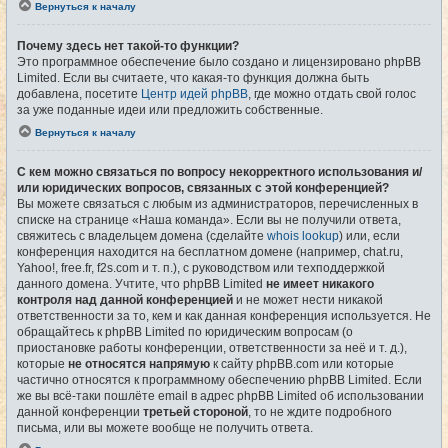
Вернуться к началу
Почему здесь нет такой-то функции?
Это программное обеспечение было создано и лицензировано phpBB
Limited. Если вы считаете, что какая-то функция должна быть
добавлена, посетите
Центр идей phpBB
, где можно отдать свой голос
за уже поданные идеи или предложить собственные.
Вернуться к началу
С кем можно связаться по вопросу некорректного использования и/
или юридических вопросов, связанных с этой конференцией?
Вы можете связаться с любым из администраторов, перечисленных в
списке на странице «Наша команда». Если вы не получили ответа,
свяжитесь с владельцем домена (сделайте
whois lookup
) или, если
конференция находится на бесплатном домене (например, chat.ru,
Yahoo!, free.fr, f2s.com и т. п.), с руководством или техподдержкой
данного домена. Учтите, что phpBB Limited
не имеет никакого
контроля над данной конференцией
и не может нести никакой
ответственности за то, кем и как данная конференция используется. Не
обращайтесь к phpBB Limited по юридическим вопросам (о
приостановке работы конференции, ответственности за неё и т. д.),
которые
не относятся напрямую
к сайту phpBB.com или которые
частично относятся к программному обеспечению phpBB Limited. Если
же вы всё-таки пошлёте email в адрес phpBB Limited об использовании
данной конференции
третьей стороной
, то не ждите подробного
письма, или вы можете вообще не получить ответа.