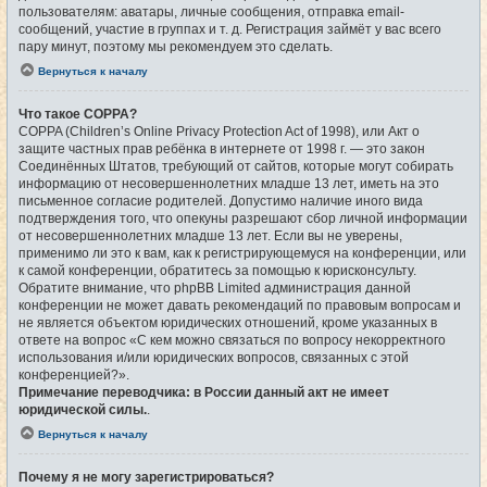
пользователям: аватары, личные сообщения, отправка email-
сообщений, участие в группах и т. д. Регистрация займёт у вас всего
пару минут, поэтому мы рекомендуем это сделать.
Вернуться к началу
Что такое COPPA?
COPPA (Children’s Online Privacy Protection Act of 1998), или Акт о
защите частных прав ребёнка в интернете от 1998 г. — это закон
Соединённых Штатов, требующий от сайтов, которые могут собирать
информацию от несовершеннолетних младше 13 лет, иметь на это
письменное согласие родителей. Допустимо наличие иного вида
подтверждения того, что опекуны разрешают сбор личной информации
от несовершеннолетних младше 13 лет. Если вы не уверены,
применимо ли это к вам, как к регистрирующемуся на конференции, или
к самой конференции, обратитесь за помощью к юрисконсульту.
Обратите внимание, что phpBB Limited администрация данной
конференции не может давать рекомендаций по правовым вопросам и
не является объектом юридических отношений, кроме указанных в
ответе на вопрос «С кем можно связаться по вопросу некорректного
использования и/или юридических вопросов, связанных с этой
конференцией?».
Примечание переводчика: в России данный акт не имеет
юридической силы.
.
Вернуться к началу
Почему я не могу зарегистрироваться?