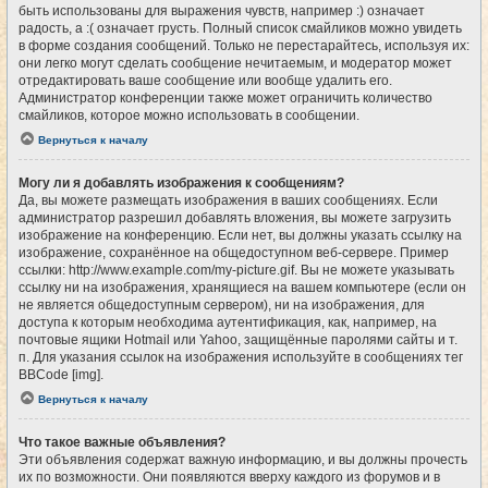
быть использованы для выражения чувств, например :) означает
радость, а :( означает грусть. Полный список смайликов можно увидеть
в форме создания сообщений. Только не перестарайтесь, используя их:
они легко могут сделать сообщение нечитаемым, и модератор может
отредактировать ваше сообщение или вообще удалить его.
Администратор конференции также может ограничить количество
смайликов, которое можно использовать в сообщении.
Вернуться к началу
Могу ли я добавлять изображения к сообщениям?
Да, вы можете размещать изображения в ваших сообщениях. Если
администратор разрешил добавлять вложения, вы можете загрузить
изображение на конференцию. Если нет, вы должны указать ссылку на
изображение, сохранённое на общедоступном веб-сервере. Пример
ссылки: http://www.example.com/my-picture.gif. Вы не можете указывать
ссылку ни на изображения, хранящиеся на вашем компьютере (если он
не является общедоступным сервером), ни на изображения, для
доступа к которым необходима аутентификация, как, например, на
почтовые ящики Hotmail или Yahoo, защищённые паролями сайты и т.
п. Для указания ссылок на изображения используйте в сообщениях тег
BBCode [img].
Вернуться к началу
Что такое важные объявления?
Эти объявления содержат важную информацию, и вы должны прочесть
их по возможности. Они появляются вверху каждого из форумов и в