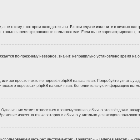
 не к тому, в котором находитесь вы. В этом случае измените в личных настро
гут только зарегистрированные пользователи. Если вы не зарегистрированы, т
бражается по-прежнему неверное, значит, неправильно установлено время на
 или же просто никто не перевёл phpBB на ваш язык. Попробуйте узнать у а
сами можете перевести phpBB на свой язык. Дополнительную информацию вы м
Одно из них может относиться к вашему званию, обычно это звёздочки, квадр
ображение известно как «аватара» и обычно уникально для каждого пользоват
 использованием четырёх инструментов: «Граватар», «Галерея аватар», «Уд