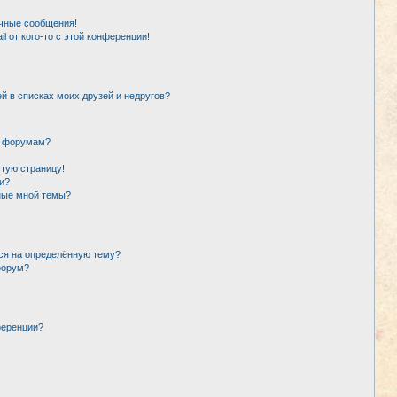
чные сообщения!
l от кого-то с этой конференции!
й в списках моих друзей и недругов?
и форумам?
стую страницу!
и?
ные мной темы?
ься на определённую тему?
форум?
ференции?