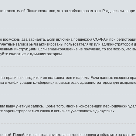
льзователей. Также возможно, что он заблокировал ваш IP-адрес или запрет
то возможны два варианта. Если включена поддержка COPPA и при регистрации
 учётные записи были активированы пользователями или администратором д
ченным инструкциям. Если email-сообщение не получено, то возможно, что в
буйте связаться с администратором.
 вы правильно вводите имя пользователя и пароль. Если данные введены пра
бка в конфигурации конференции, свяжитесь с администратором для исправле
лил вашу учётную запись. Кроме того, многие конференции периодически уд
 зарегистрироваться снова и активнее участвовать в дискуссиях.
ь новый. Перейдите на страницу входа на конференцию и щёлкните на ссылку