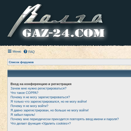
Меню
FAQ
Список форумов
Вход на конференцию и регистрация
Зачем мне нужно регистрироваться?
Что такое COPPA?
Почему я не могу зарегистрироваться?
Я только что зарегистрировался, но не могу войти!
Почему я не могу войти?
Я давно зарегистрирован, но больше не могу войти!
Я забыл пароль!
Почему мне периодически приходится повторять ввод имени и пароля?
Что делает функция «Удалить cookies»?