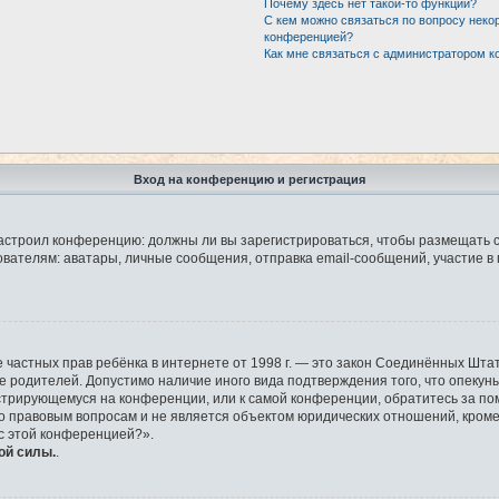
Почему здесь нет такой-то функции?
С кем можно связаться по вопросу неко
конференцией?
Как мне связаться с администратором 
Вход на конференцию и регистрация
р настроил конференцию: должны ли вы зарегистрироваться, чтобы размещать 
елям: аватары, личные сообщения, отправка email-сообщений, участие в груп
защите частных прав ребёнка в интернете от 1998 г. — это закон Соединённых 
ие родителей. Допустимо наличие иного вида подтверждения того, что опек
гистрирующемуся на конференции, или к самой конференции, обратитесь за по
правовым вопросам и не является объектом юридических отношений, кроме у
 с этой конференцией?».
ой силы.
.