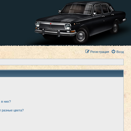
Регистрация
Вход
 в них?
т разные цвета?