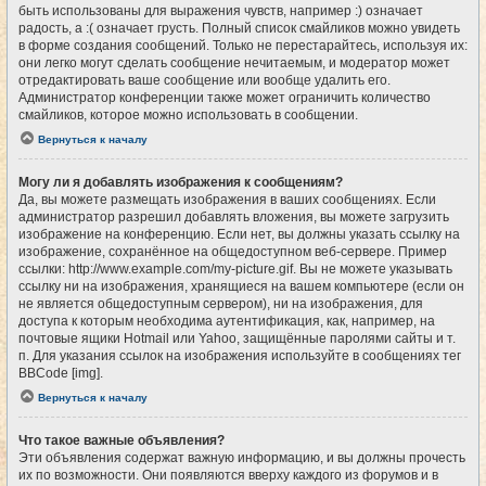
быть использованы для выражения чувств, например :) означает
радость, а :( означает грусть. Полный список смайликов можно увидеть
в форме создания сообщений. Только не перестарайтесь, используя их:
они легко могут сделать сообщение нечитаемым, и модератор может
отредактировать ваше сообщение или вообще удалить его.
Администратор конференции также может ограничить количество
смайликов, которое можно использовать в сообщении.
Вернуться к началу
Могу ли я добавлять изображения к сообщениям?
Да, вы можете размещать изображения в ваших сообщениях. Если
администратор разрешил добавлять вложения, вы можете загрузить
изображение на конференцию. Если нет, вы должны указать ссылку на
изображение, сохранённое на общедоступном веб-сервере. Пример
ссылки: http://www.example.com/my-picture.gif. Вы не можете указывать
ссылку ни на изображения, хранящиеся на вашем компьютере (если он
не является общедоступным сервером), ни на изображения, для
доступа к которым необходима аутентификация, как, например, на
почтовые ящики Hotmail или Yahoo, защищённые паролями сайты и т.
п. Для указания ссылок на изображения используйте в сообщениях тег
BBCode [img].
Вернуться к началу
Что такое важные объявления?
Эти объявления содержат важную информацию, и вы должны прочесть
их по возможности. Они появляются вверху каждого из форумов и в