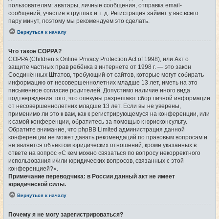
пользователям: аватары, личные сообщения, отправка email-
сообщений, участие в группах и т. д. Регистрация займёт у вас всего
пару минут, поэтому мы рекомендуем это сделать.
Вернуться к началу
Что такое COPPA?
COPPA (Children’s Online Privacy Protection Act of 1998), или Акт о
защите частных прав ребёнка в интернете от 1998 г. — это закон
Соединённых Штатов, требующий от сайтов, которые могут собирать
информацию от несовершеннолетних младше 13 лет, иметь на это
письменное согласие родителей. Допустимо наличие иного вида
подтверждения того, что опекуны разрешают сбор личной информации
от несовершеннолетних младше 13 лет. Если вы не уверены,
применимо ли это к вам, как к регистрирующемуся на конференции, или
к самой конференции, обратитесь за помощью к юрисконсульту.
Обратите внимание, что phpBB Limited администрация данной
конференции не может давать рекомендаций по правовым вопросам и
не является объектом юридических отношений, кроме указанных в
ответе на вопрос «С кем можно связаться по вопросу некорректного
использования и/или юридических вопросов, связанных с этой
конференцией?».
Примечание переводчика: в России данный акт не имеет
юридической силы.
.
Вернуться к началу
Почему я не могу зарегистрироваться?