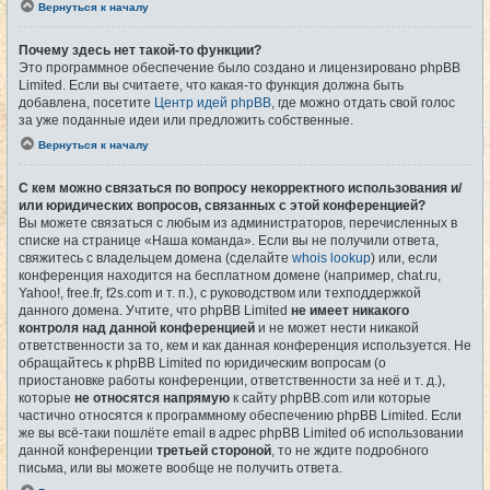
Вернуться к началу
Почему здесь нет такой-то функции?
Это программное обеспечение было создано и лицензировано phpBB
Limited. Если вы считаете, что какая-то функция должна быть
добавлена, посетите
Центр идей phpBB
, где можно отдать свой голос
за уже поданные идеи или предложить собственные.
Вернуться к началу
С кем можно связаться по вопросу некорректного использования и/
или юридических вопросов, связанных с этой конференцией?
Вы можете связаться с любым из администраторов, перечисленных в
списке на странице «Наша команда». Если вы не получили ответа,
свяжитесь с владельцем домена (сделайте
whois lookup
) или, если
конференция находится на бесплатном домене (например, chat.ru,
Yahoo!, free.fr, f2s.com и т. п.), с руководством или техподдержкой
данного домена. Учтите, что phpBB Limited
не имеет никакого
контроля над данной конференцией
и не может нести никакой
ответственности за то, кем и как данная конференция используется. Не
обращайтесь к phpBB Limited по юридическим вопросам (о
приостановке работы конференции, ответственности за неё и т. д.),
которые
не относятся напрямую
к сайту phpBB.com или которые
частично относятся к программному обеспечению phpBB Limited. Если
же вы всё-таки пошлёте email в адрес phpBB Limited об использовании
данной конференции
третьей стороной
, то не ждите подробного
письма, или вы можете вообще не получить ответа.