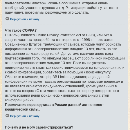
пользователям: аватары, личные сообщения, отправка email-
сообщений, участие в группах и т. д. Регистрация займёт у вас всего
пару минут, поэтому мы рекомендуем это сделать.
Вернуться к началу
Что такое COPPA?
COPPA (Children’s Online Privacy Protection Act of 1998), или Акт о
защите частных прав ребёнка в интернете от 1998 г. — это закон
Соединённых Штатов, требующий от сайтов, которые могут собирать
информацию от несовершеннолетних младше 13 лет, иметь на это
письменное согласие родителей. Допустимо наличие иного вида
подтверждения того, что опекуны разрешают сбор личной информации
от несовершеннолетних младше 13 лет. Если вы не уверены,
применимо ли это к вам, как к регистрирующемуся на конференции, или
к самой конференции, обратитесь за помощью к юрисконсульту.
Обратите внимание, что phpBB Limited администрация данной
конференции не может давать рекомендаций по правовым вопросам и
не является объектом юридических отношений, кроме указанных в
ответе на вопрос «С кем можно связаться по вопросу некорректного
использования и/или юридических вопросов, связанных с этой
конференцией?».
Примечание переводчика: в России данный акт не имеет
юридической силы.
.
Вернуться к началу
Почему я не могу зарегистрироваться?