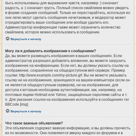
быть использованы для выражения чувств, например :) означает
радость, а :( означает грусть. Полный список смайликов можно увидеть
в форме создания сообщений. Только не перестарайтесь, используя их:
они легко могут сделать сообщение нечитаемым, и модератор может
отредактировать ваше сообщение или вообще удалить его.
Администратор конференции также может ограничить количество
смайликов, которое можно использовать в сообщении.
Вернуться к началу
Могу ли я добавлять изображения к сообщениям?
Да, вы можете размещать изображения в ваших сообщениях. Если
администратор разрешил добавлять вложения, вы можете загрузить
изображение на конференцию. Если нет, вы должны указать ссылку на
изображение, сохранённое на общедоступном веб-сервере. Пример
ссылки: http://www.example.com/my-picture.gif. Вы не можете указывать
ссылку ни на изображения, хранящиеся на вашем компьютере (если он
не является общедоступным сервером), ни на изображения, для
доступа к которым необходима аутентификация, как, например, на
почтовые ящики Hotmail или Yahoo, защищённые паролями сайты и т.
п. Для указания ссылок на изображения используйте в сообщениях тег
BBCode [img].
Вернуться к началу
Что такое важные объявления?
Эти объявления содержат важную информацию, и вы должны прочесть
их по возможности. Они появляются вверху каждого из форумов и в