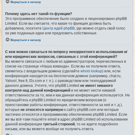
Вернуться к началу
Почему здесь нет такой-то функции?
Это программное обеспечение было создано и лицензировано phpBB
Limited. Если вы считаете, что какая-то функция должна быть
добавлена, посетите
Центр идей phpBB
, где можно отдать свой голос
за уже поданные идеи или предложить собственные.
Вернуться к началу
С кем можно связаться по вопросу некорректного использования и/
или юридических вопросов, связанных с этой конференцией?
Вы можете связаться с любым из администраторов, перечисленных в
списке на странице «Наша команда». Если вы не получили ответа,
свяжитесь с владельцем домена (сделайте
whois lookup
) или, если
конференция находится на бесплатном домене (например, chat.ru,
Yahoo!, free.fr, f2s.com и т. п.), с руководством или техподдержкой
данного домена. Учтите, что phpBB Limited
не имеет никакого
контроля над данной конференцией
и не может нести никакой
ответственности за то, кем и как данная конференция используется. Не
обращайтесь к phpBB Limited по юридическим вопросам (о
приостановке работы конференции, ответственности за неё и т. д.),
которые
не относятся напрямую
к сайту phpBB.com или которые
частично относятся к программному обеспечению phpBB Limited. Если
же вы всё-таки пошлёте email в адрес phpBB Limited об использовании
данной конференции
третьей стороной
, то не ждите подробного
письма, или вы можете вообще не получить ответа.