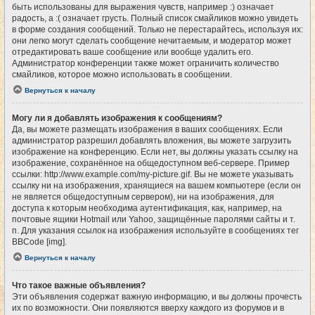
быть использованы для выражения чувств, например :) означает
радость, а :( означает грусть. Полный список смайликов можно увидеть
в форме создания сообщений. Только не перестарайтесь, используя их:
они легко могут сделать сообщение нечитаемым, и модератор может
отредактировать ваше сообщение или вообще удалить его.
Администратор конференции также может ограничить количество
смайликов, которое можно использовать в сообщении.
Вернуться к началу
Могу ли я добавлять изображения к сообщениям?
Да, вы можете размещать изображения в ваших сообщениях. Если
администратор разрешил добавлять вложения, вы можете загрузить
изображение на конференцию. Если нет, вы должны указать ссылку на
изображение, сохранённое на общедоступном веб-сервере. Пример
ссылки: http://www.example.com/my-picture.gif. Вы не можете указывать
ссылку ни на изображения, хранящиеся на вашем компьютере (если он
не является общедоступным сервером), ни на изображения, для
доступа к которым необходима аутентификация, как, например, на
почтовые ящики Hotmail или Yahoo, защищённые паролями сайты и т.
п. Для указания ссылок на изображения используйте в сообщениях тег
BBCode [img].
Вернуться к началу
Что такое важные объявления?
Эти объявления содержат важную информацию, и вы должны прочесть
их по возможности. Они появляются вверху каждого из форумов и в