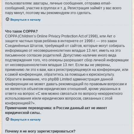
пользователям: аватары, личные сообщения, отправка email-
сообщений, участие в группах и т. д. Регистрация займёт у вас всего
пару минут, поэтому мы рекомендуем это сделать.
Вернуться к началу
Что такое COPPA?
COPPA (Children’s Online Privacy Protection Act of 1998), или Акт о
защите частных прав ребёнка в интернете от 1998 г. — это закон
Соединённых Штатов, требующий от сайтов, которые могут собирать
информацию от несовершеннолетних младше 13 лет, иметь на это
письменное согласие родителей. Допустимо наличие иного вида
подтверждения того, что опекуны разрешают сбор личной информации
от несовершеннолетних младше 13 лет. Если вы не уверены,
применимо ли это к вам, как к регистрирующемуся на конференции, или
к самой конференции, обратитесь за помощью к юрисконсульту.
Обратите внимание, что phpBB Limited администрация данной
конференции не может давать рекомендаций по правовым вопросам и
не является объектом юридических отношений, кроме указанных в
ответе на вопрос «С кем можно связаться по вопросу некорректного
использования и/или юридических вопросов, связанных с этой
конференцией?».
Примечание переводчика: в России данный акт не имеет
юридической силы.
.
Вернуться к началу
Почему я не могу зарегистрироваться?