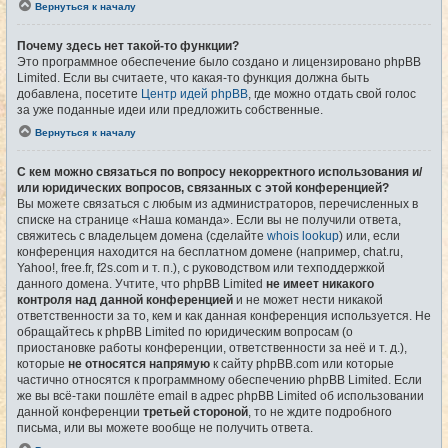
Вернуться к началу
Почему здесь нет такой-то функции?
Это программное обеспечение было создано и лицензировано phpBB
Limited. Если вы считаете, что какая-то функция должна быть
добавлена, посетите
Центр идей phpBB
, где можно отдать свой голос
за уже поданные идеи или предложить собственные.
Вернуться к началу
С кем можно связаться по вопросу некорректного использования и/
или юридических вопросов, связанных с этой конференцией?
Вы можете связаться с любым из администраторов, перечисленных в
списке на странице «Наша команда». Если вы не получили ответа,
свяжитесь с владельцем домена (сделайте
whois lookup
) или, если
конференция находится на бесплатном домене (например, chat.ru,
Yahoo!, free.fr, f2s.com и т. п.), с руководством или техподдержкой
данного домена. Учтите, что phpBB Limited
не имеет никакого
контроля над данной конференцией
и не может нести никакой
ответственности за то, кем и как данная конференция используется. Не
обращайтесь к phpBB Limited по юридическим вопросам (о
приостановке работы конференции, ответственности за неё и т. д.),
которые
не относятся напрямую
к сайту phpBB.com или которые
частично относятся к программному обеспечению phpBB Limited. Если
же вы всё-таки пошлёте email в адрес phpBB Limited об использовании
данной конференции
третьей стороной
, то не ждите подробного
письма, или вы можете вообще не получить ответа.