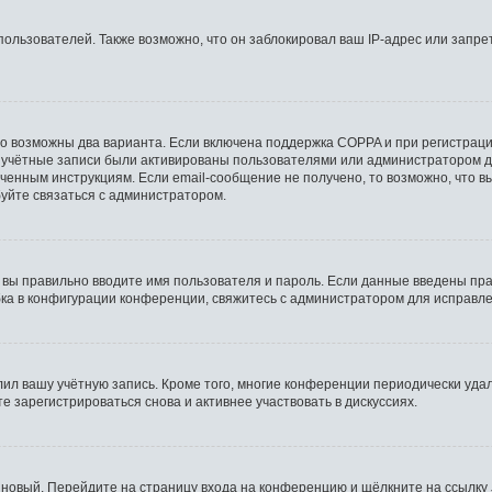
льзователей. Также возможно, что он заблокировал ваш IP-адрес или запрет
то возможны два варианта. Если включена поддержка COPPA и при регистрации
 учётные записи были активированы пользователями или администратором д
ченным инструкциям. Если email-сообщение не получено, то возможно, что в
буйте связаться с администратором.
 вы правильно вводите имя пользователя и пароль. Если данные введены пра
бка в конфигурации конференции, свяжитесь с администратором для исправле
лил вашу учётную запись. Кроме того, многие конференции периодически уд
 зарегистрироваться снова и активнее участвовать в дискуссиях.
ь новый. Перейдите на страницу входа на конференцию и щёлкните на ссылку