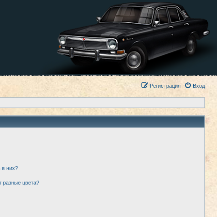
Регистрация
Вход
 в них?
т разные цвета?