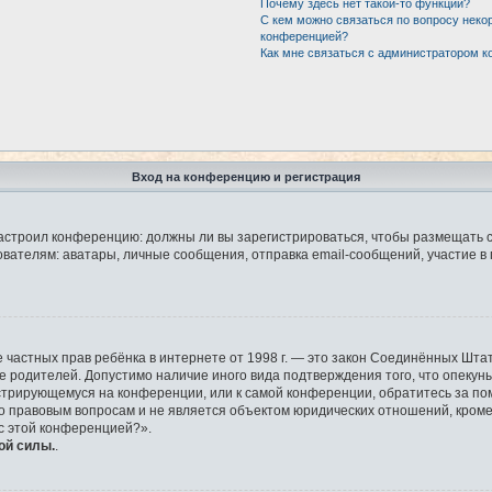
Почему здесь нет такой-то функции?
С кем можно связаться по вопросу неко
конференцией?
Как мне связаться с администратором 
Вход на конференцию и регистрация
р настроил конференцию: должны ли вы зарегистрироваться, чтобы размещать 
елям: аватары, личные сообщения, отправка email-сообщений, участие в груп
защите частных прав ребёнка в интернете от 1998 г. — это закон Соединённых 
ие родителей. Допустимо наличие иного вида подтверждения того, что опек
гистрирующемуся на конференции, или к самой конференции, обратитесь за по
правовым вопросам и не является объектом юридических отношений, кроме у
 с этой конференцией?».
ой силы.
.