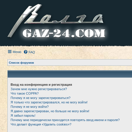
Меню
FAQ
Список форумов
Вход на конференцию и регистрация
Зачем мне нужно регистрироваться?
Что такое COPPA?
Почему я не могу зарегистрироваться?
Я только что зарегистрировался, но не могу войти!
Почему я не могу войти?
Я давно зарегистрирован, но больше не могу войти!
Я забыл пароль!
Почему мне периодически приходится повторять ввод имени и пароля?
Что делает функция «Удалить cookies»?