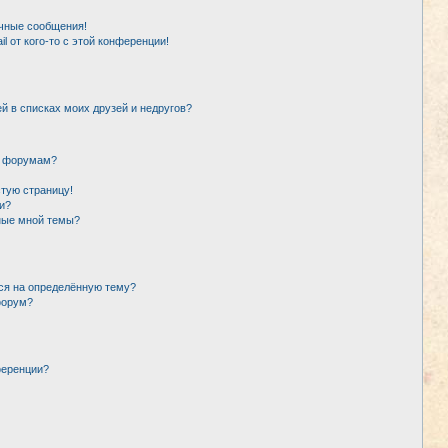
чные сообщения!
l от кого-то с этой конференции!
й в списках моих друзей и недругов?
и форумам?
стую страницу!
и?
ные мной темы?
ься на определённую тему?
форум?
ференции?