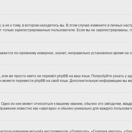
 не к тому, в котором находитесь вы. В этом случае измените в личных настро
гут только зарегистрированные пользователи. Если вы не зарегистрированы, т
бражается по-прежнему неверное, значит, неправильно установлено время на
 или же просто никто не перевёл phpBB на ваш язык. Попробуйте узнать у а
сами можете перевести phpBB на свой язык. Дополнительную информацию вы м
Одно из них может относиться к вашему званию, обычно это звёздочки, квадр
ображение известно как «аватара» и обычно уникально для каждого пользоват
 использованием четырёх инструментов: «Граватар», «Галерея аватар», «Уд