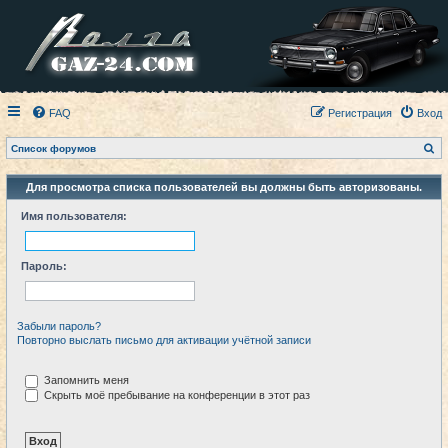
FAQ
Регистрация
Вход
П
Список форумов
о
и
с
Для просмотра списка пользователей вы должны быть авторизованы.
к
Имя пользователя:
Пароль:
Забыли пароль?
Повторно выслать письмо для активации учётной записи
Запомнить меня
Скрыть моё пребывание на конференции в этот раз