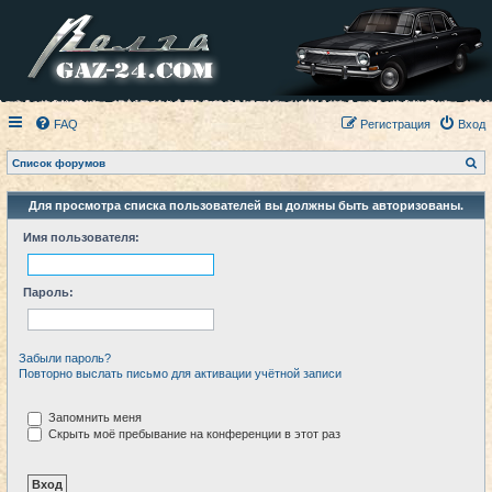
FAQ
Регистрация
Вход
П
Список форумов
о
и
с
Для просмотра списка пользователей вы должны быть авторизованы.
к
Имя пользователя:
Пароль:
Забыли пароль?
Повторно выслать письмо для активации учётной записи
Запомнить меня
Скрыть моё пребывание на конференции в этот раз