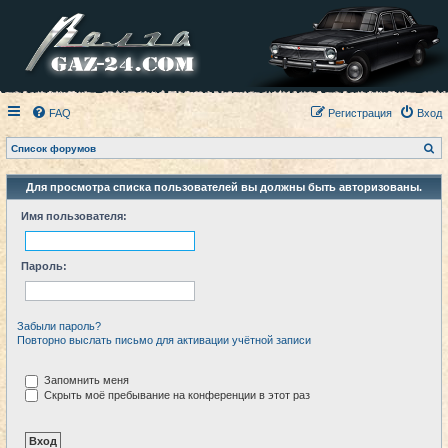
FAQ
Регистрация
Вход
П
Список форумов
о
и
с
Для просмотра списка пользователей вы должны быть авторизованы.
к
Имя пользователя:
Пароль:
Забыли пароль?
Повторно выслать письмо для активации учётной записи
Запомнить меня
Скрыть моё пребывание на конференции в этот раз