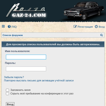
FAQ
Регистрация
Вход
П
Список форумов
о
и
с
Для просмотра списка пользователей вы должны быть авторизованы.
к
Имя пользователя:
Пароль:
Забыли пароль?
Повторно выслать письмо для активации учётной записи
Запомнить меня
Скрыть моё пребывание на конференции в этот раз