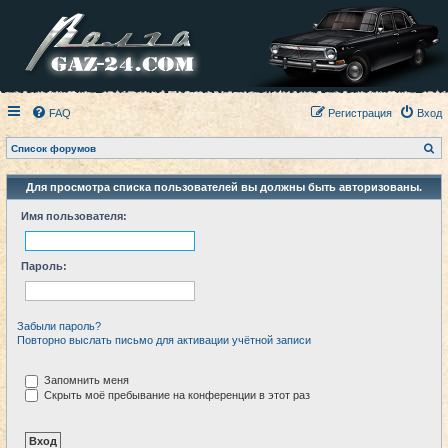
FAQ
Регистрация
Вход
П
Список форумов
о
и
с
Для просмотра списка пользователей вы должны быть авторизованы.
к
Имя пользователя:
Пароль:
Забыли пароль?
Повторно выслать письмо для активации учётной записи
Запомнить меня
Скрыть моё пребывание на конференции в этот раз