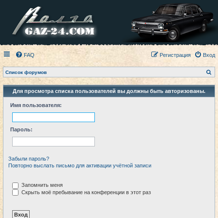
FAQ
Регистрация
Вход
П
Список форумов
о
и
с
Для просмотра списка пользователей вы должны быть авторизованы.
к
Имя пользователя:
Пароль:
Забыли пароль?
Повторно выслать письмо для активации учётной записи
Запомнить меня
Скрыть моё пребывание на конференции в этот раз