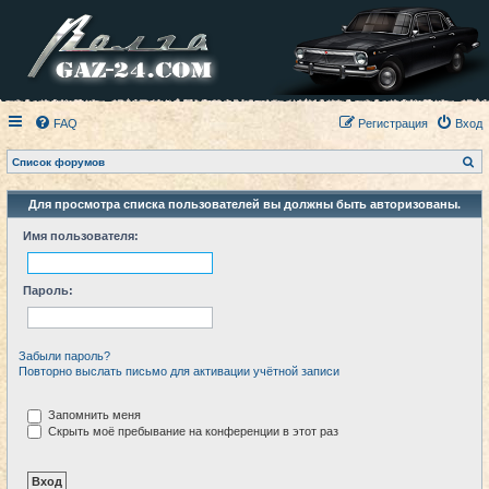
FAQ
Регистрация
Вход
П
Список форумов
о
и
с
Для просмотра списка пользователей вы должны быть авторизованы.
к
Имя пользователя:
Пароль:
Забыли пароль?
Повторно выслать письмо для активации учётной записи
Запомнить меня
Скрыть моё пребывание на конференции в этот раз