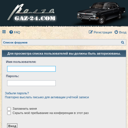
FAQ
Регистрация
Вход
П
Список форумов
о
и
с
Для просмотра списка пользователей вы должны быть авторизованы.
к
Имя пользователя:
Пароль:
Забыли пароль?
Повторно выслать письмо для активации учётной записи
Запомнить меня
Скрыть моё пребывание на конференции в этот раз