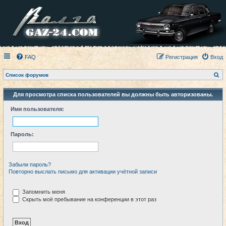
FAQ
Регистрация
Вход
П
Список форумов
о
и
с
Для просмотра списка пользователей вы должны быть авторизованы.
к
Имя пользователя:
Пароль:
Забыли пароль?
Повторно выслать письмо для активации учётной записи
Запомнить меня
Скрыть моё пребывание на конференции в этот раз