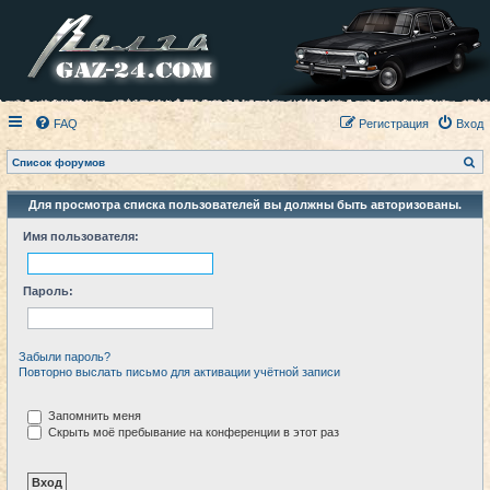
FAQ
Регистрация
Вход
П
Список форумов
о
и
с
Для просмотра списка пользователей вы должны быть авторизованы.
к
Имя пользователя:
Пароль:
Забыли пароль?
Повторно выслать письмо для активации учётной записи
Запомнить меня
Скрыть моё пребывание на конференции в этот раз