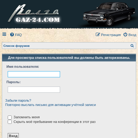
FAQ
Регистрация
Вход
П
Список форумов
о
и
с
Для просмотра списка пользователей вы должны быть авторизованы.
к
Имя пользователя:
Пароль:
Забыли пароль?
Повторно выслать письмо для активации учётной записи
Запомнить меня
Скрыть моё пребывание на конференции в этот раз