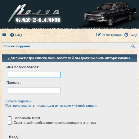
FAQ
Регистрация
Вход
П
Список форумов
о
и
с
Для просмотра списка пользователей вы должны быть авторизованы.
к
Имя пользователя:
Пароль:
Забыли пароль?
Повторно выслать письмо для активации учётной записи
Запомнить меня
Скрыть моё пребывание на конференции в этот раз