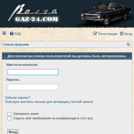
FAQ
Регистрация
Вход
П
Список форумов
о
и
с
Для просмотра списка пользователей вы должны быть авторизованы.
к
Имя пользователя:
Пароль:
Забыли пароль?
Повторно выслать письмо для активации учётной записи
Запомнить меня
Скрыть моё пребывание на конференции в этот раз