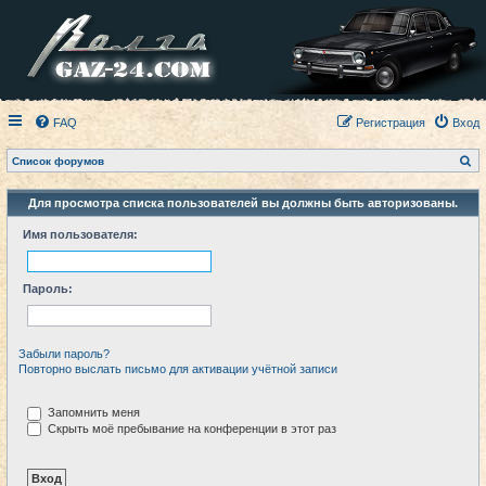
FAQ
Регистрация
Вход
П
Список форумов
о
и
с
Для просмотра списка пользователей вы должны быть авторизованы.
к
Имя пользователя:
Пароль:
Забыли пароль?
Повторно выслать письмо для активации учётной записи
Запомнить меня
Скрыть моё пребывание на конференции в этот раз