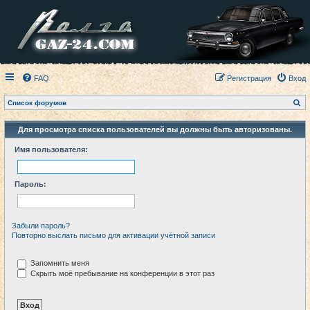
FAQ
Регистрация
Вход
П
Список форумов
о
и
с
Для просмотра списка пользователей вы должны быть авторизованы.
к
Имя пользователя:
Пароль:
Забыли пароль?
Повторно выслать письмо для активации учётной записи
Запомнить меня
Скрыть моё пребывание на конференции в этот раз