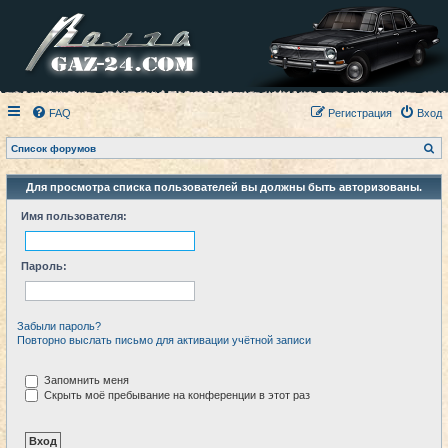
FAQ
Регистрация
Вход
П
Список форумов
о
и
с
Для просмотра списка пользователей вы должны быть авторизованы.
к
Имя пользователя:
Пароль:
Забыли пароль?
Повторно выслать письмо для активации учётной записи
Запомнить меня
Скрыть моё пребывание на конференции в этот раз