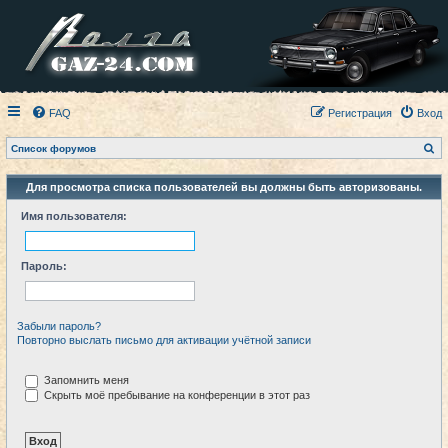
FAQ
Регистрация
Вход
П
Список форумов
о
и
с
Для просмотра списка пользователей вы должны быть авторизованы.
к
Имя пользователя:
Пароль:
Забыли пароль?
Повторно выслать письмо для активации учётной записи
Запомнить меня
Скрыть моё пребывание на конференции в этот раз