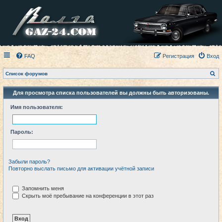
FAQ
Регистрация
Вход
П
Список форумов
о
и
с
Для просмотра списка пользователей вы должны быть авторизованы.
к
Имя пользователя:
Пароль:
Забыли пароль?
Повторно выслать письмо для активации учётной записи
Запомнить меня
Скрыть моё пребывание на конференции в этот раз