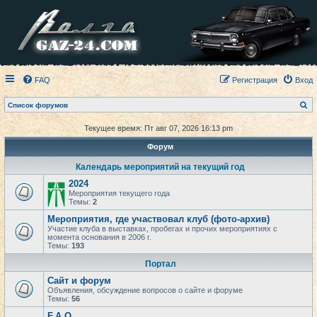
FAQ
Регистрация
Вход
П
Список форумов
о
и
Текущее время: Пт авг 07, 2026 16:13 pm
с
к
Форум
Календарь мероприятий на текущий год
2024
Мероприятия текущего года
Темы:
2
Мероприятия, где участвовал клуб (фото-архив)
Участие клуба в выставках, пробегах и прочих мероприятиях с
момента основания в 2006 г.
Темы:
193
Портал
Сайт и форум
Объявления, обсуждение вопросов о сайте и форуме
Темы:
56
F.A.Q.