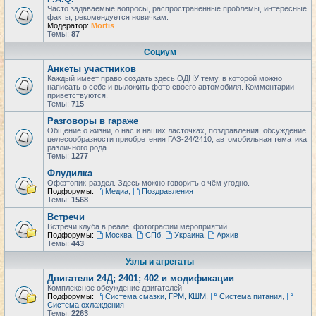
Часто задаваемые вопросы, распространенные проблемы, интересные
факты, рекомендуется новичкам.
Модератор:
Mortis
Темы:
87
Социум
Анкеты участников
Каждый имеет право создать здесь ОДНУ тему, в которой можно
написать о себе и выложить фото своего автомобиля. Комментарии
приветствуются.
Темы:
715
Разговоры в гараже
Общение о жизни, о нас и наших ласточках, поздравления, обсуждение
целесообразности приобретения ГАЗ-24/2410, автомобильная тематика
различного рода.
Темы:
1277
Флудилка
Оффтопик-раздел. Здесь можно говорить о чём угодно.
Подфорумы:
Медиа
,
Поздравления
Темы:
1568
Встречи
Встречи клуба в реале, фотографии мероприятий.
Подфорумы:
Москва
,
СПб
,
Украина
,
Архив
Темы:
443
Узлы и агрегаты
Двигатели 24Д; 2401; 402 и модификации
Комплексное обсуждение двигателей
Подфорумы:
Система смазки, ГРМ, КШМ
,
Система питания
,
Система охлаждения
Темы:
2263