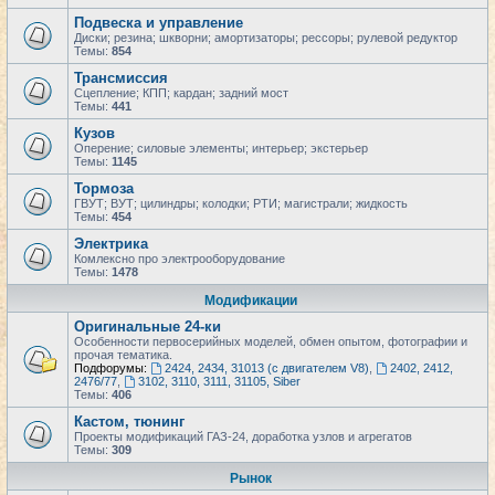
Подвеска и управление
Диски; резина; шкворни; амортизаторы; рессоры; рулевой редуктор
Темы:
854
Трансмиссия
Сцепление; КПП; кардан; задний мост
Темы:
441
Кузов
Оперение; силовые элементы; интерьер; экстерьер
Темы:
1145
Тормоза
ГВУТ; ВУТ; цилиндры; колодки; РТИ; магистрали; жидкость
Темы:
454
Электрика
Комлексно про электрооборудование
Темы:
1478
Модификации
Оригинальные 24-ки
Особенности первосерийных моделей, обмен опытом, фотографии и
прочая тематика.
Подфорумы:
2424, 2434, 31013 (с двигателем V8)
,
2402, 2412,
2476/77
,
3102, 3110, 3111, 31105, Siber
Темы:
406
Кастом, тюнинг
Проекты модификаций ГАЗ-24, доработка узлов и агрегатов
Темы:
309
Рынок