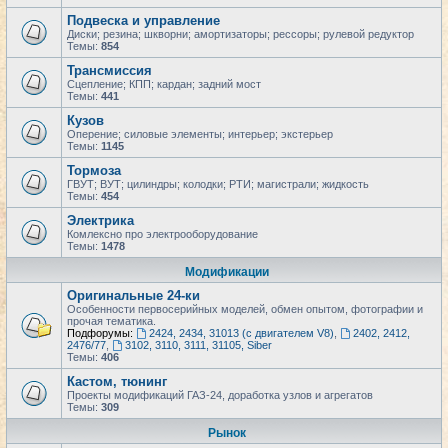
Подвеска и управление
Диски; резина; шкворни; амортизаторы; рессоры; рулевой редуктор
Темы:
854
Трансмиссия
Сцепление; КПП; кардан; задний мост
Темы:
441
Кузов
Оперение; силовые элементы; интерьер; экстерьер
Темы:
1145
Тормоза
ГВУТ; ВУТ; цилиндры; колодки; РТИ; магистрали; жидкость
Темы:
454
Электрика
Комлексно про электрооборудование
Темы:
1478
Модификации
Оригинальные 24-ки
Особенности первосерийных моделей, обмен опытом, фотографии и
прочая тематика.
Подфорумы:
2424, 2434, 31013 (с двигателем V8)
,
2402, 2412,
2476/77
,
3102, 3110, 3111, 31105, Siber
Темы:
406
Кастом, тюнинг
Проекты модификаций ГАЗ-24, доработка узлов и агрегатов
Темы:
309
Рынок