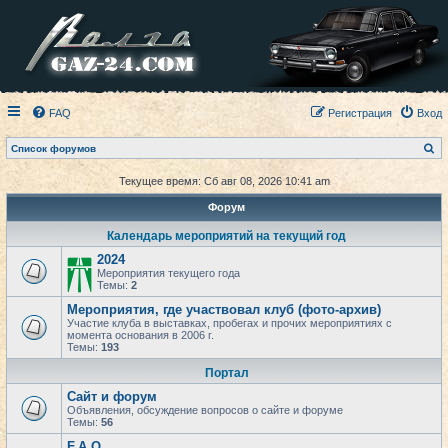
FAQ
Регистрация
Вход
П
Список форумов
о
и
Текущее время: Сб авг 08, 2026 10:41 am
с
к
Форум
Календарь мероприятий на текущий год
2024
Мероприятия текущего года
Темы:
2
Мероприятия, где участвовал клуб (фото-архив)
Участие клуба в выставках, пробегах и прочих мероприятиях с
момента основания в 2006 г.
Темы:
193
Портал
Сайт и форум
Объявления, обсуждение вопросов о сайте и форуме
Темы:
56
F.A.Q.