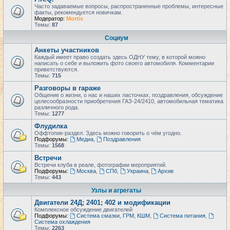
Часто задаваемые вопросы, распространенные проблемы, интересные
факты, рекомендуется новичкам.
Модератор:
Mortis
Темы:
87
Социум
Анкеты участников
Каждый имеет право создать здесь ОДНУ тему, в которой можно
написать о себе и выложить фото своего автомобиля. Комментарии
приветствуются.
Темы:
715
Разговоры в гараже
Общение о жизни, о нас и наших ласточках, поздравления, обсуждение
целесообразности приобретения ГАЗ-24/2410, автомобильная тематика
различного рода.
Темы:
1277
Флудилка
Оффтопик-раздел. Здесь можно говорить о чём угодно.
Подфорумы:
Медиа
,
Поздравления
Темы:
1568
Встречи
Встречи клуба в реале, фотографии мероприятий.
Подфорумы:
Москва
,
СПб
,
Украина
,
Архив
Темы:
443
Узлы и агрегаты
Двигатели 24Д; 2401; 402 и модификации
Комплексное обсуждение двигателей
Подфорумы:
Система смазки, ГРМ, КШМ
,
Система питания
,
Система охлаждения
Темы:
2263