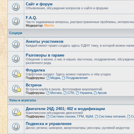
Сайт и форум
Объявления, обсуждение вопросов о сайте и форуме
F.A.Q.
Часто задаваемые вопросы, распространенные проблемы, интересны
Модератор:
Mortis
Социум
Анкеты участников
Каждый имеет право создать здесь ОДНУ тему, в которой можно напи
Разговоры в гараже
Общение о жизни, о нас и наших ласточках, поздравления, обсужден
различного рода.
Флудилка
Оффтопик-раздел. Здесь можно говорить о чём угодно.
Подфорумы:
Медиа
,
Поздравления
Встречи
Встречи клуба в реале, фотографии мероприятий.
Подфорумы:
Москва
,
СПб
,
Украина
,
Архив
Узлы и агрегаты
Двигатели 24Д; 2401; 402 и модификации
Комплексное обсуждение двигателей
Подфорумы:
Система смазки, ГРМ, КШМ
,
Система питания
,
С
Подвеска и управление
Диски; резина; шкворни; амортизаторы; рессоры; рулевой редуктор