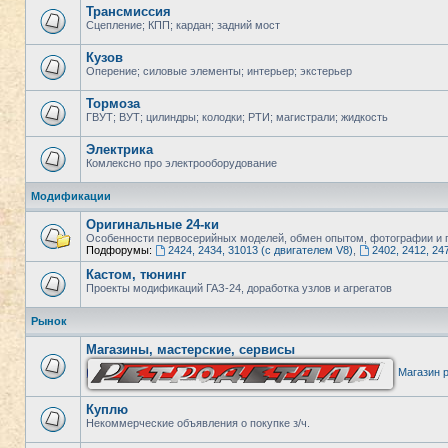
Трансмиссия
Сцепление; КПП; кардан; задний мост
Кузов
Оперение; силовые элементы; интерьер; экстерьер
Тормоза
ГВУТ; ВУТ; цилиндры; колодки; РТИ; магистрали; жидкость
Электрика
Комлексно про электрооборудование
Модификации
Оригинальные 24-ки
Особенности первосерийных моделей, обмен опытом, фотографии и п
Подфорумы:
2424, 2434, 31013 (с двигателем V8)
,
2402, 2412, 24
Кастом, тюнинг
Проекты модификаций ГАЗ-24, доработка узлов и агрегатов
Рынок
Магазины, мастерские, сервисы
Магазин р
Куплю
Некоммерческие объявления о покупке з/ч.