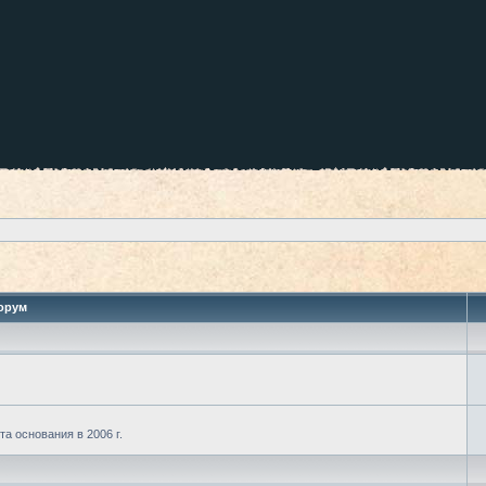
орум
а основания в 2006 г.