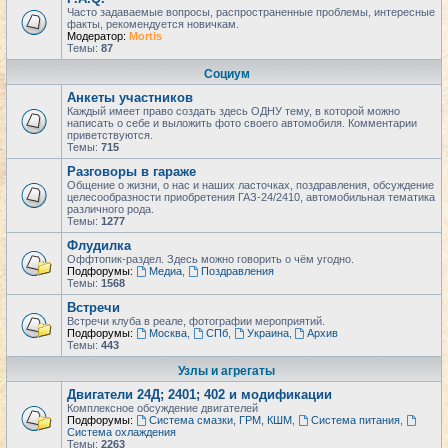
Часто задаваемые вопросы, распространенные проблемы, интересные
факты, рекомендуется новичкам.
Модератор:
Mortis
Темы:
87
Социум
Анкеты участников
Каждый имеет право создать здесь ОДНУ тему, в которой можно
написать о себе и выложить фото своего автомобиля. Комментарии
приветствуются.
Темы:
715
Разговоры в гараже
Общение о жизни, о нас и наших ласточках, поздравления, обсуждение
целесообразности приобретения ГАЗ-24/2410, автомобильная тематика
различного рода.
Темы:
1277
Флудилка
Оффтопик-раздел. Здесь можно говорить о чём угодно.
Подфорумы:
Медиа
,
Поздравления
Темы:
1568
Встречи
Встречи клуба в реале, фотографии мероприятий.
Подфорумы:
Москва
,
СПб
,
Украина
,
Архив
Темы:
443
Узлы и агрегаты
Двигатели 24Д; 2401; 402 и модификации
Комплексное обсуждение двигателей
Подфорумы:
Система смазки, ГРМ, КШМ
,
Система питания
,
Система охлаждения
Темы:
2263