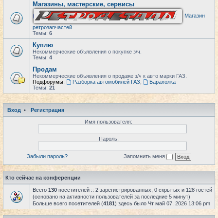
Магазины, мастерские, сервисы
Магазин
ретрозапчастей
Темы:
6
Куплю
Некоммерческие объявления о покупке з/ч.
Темы:
4
Продам
Некоммерческие объявления о продаже з/ч к авто марки ГАЗ.
Подфорумы:
Разборка автомобилей ГАЗ
,
Барахолка
Темы:
21
Вход
•
Регистрация
Имя пользователя:
Пароль:
Забыли пароль?
Запомнить меня
Кто сейчас на конференции
Всего
130
посетителей :: 2 зарегистрированных, 0 скрытых и 128 гостей
(основано на активности пользователей за последние 5 минут)
Больше всего посетителей (
4181
) здесь было Чт май 07, 2026 13:06 pm