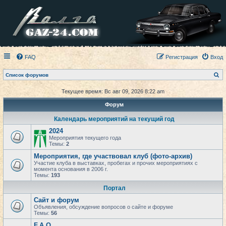
FAQ
Регистрация
Вход
П
Список форумов
о
и
Текущее время: Вс авг 09, 2026 8:22 am
с
к
Форум
Календарь мероприятий на текущий год
2024
Мероприятия текущего года
Темы:
2
Мероприятия, где участвовал клуб (фото-архив)
Участие клуба в выставках, пробегах и прочих мероприятиях с
момента основания в 2006 г.
Темы:
193
Портал
Сайт и форум
Объявления, обсуждение вопросов о сайте и форуме
Темы:
56
F.A.Q.