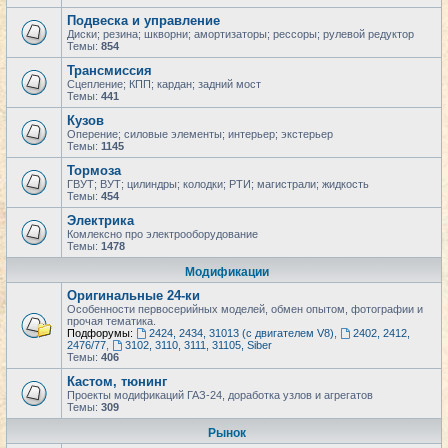
Подвеска и управление
Диски; резина; шкворни; амортизаторы; рессоры; рулевой редуктор
Темы:
854
Трансмиссия
Сцепление; КПП; кардан; задний мост
Темы:
441
Кузов
Оперение; силовые элементы; интерьер; экстерьер
Темы:
1145
Тормоза
ГВУТ; ВУТ; цилиндры; колодки; РТИ; магистрали; жидкость
Темы:
454
Электрика
Комлексно про электрооборудование
Темы:
1478
Модификации
Оригинальные 24-ки
Особенности первосерийных моделей, обмен опытом, фотографии и
прочая тематика.
Подфорумы:
2424, 2434, 31013 (с двигателем V8)
,
2402, 2412,
2476/77
,
3102, 3110, 3111, 31105, Siber
Темы:
406
Кастом, тюнинг
Проекты модификаций ГАЗ-24, доработка узлов и агрегатов
Темы:
309
Рынок