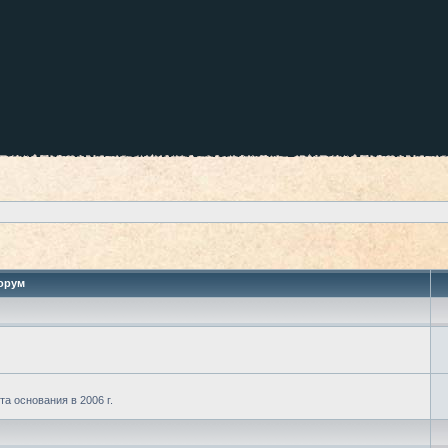
орум
а основания в 2006 г.