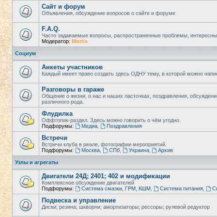
Сайт и форум
Объявления, обсуждение вопросов о сайте и форуме
F.A.Q.
Часто задаваемые вопросы, распространенные проблемы, интересны
Модератор:
Mortis
Социум
Анкеты участников
Каждый имеет право создать здесь ОДНУ тему, в которой можно напи
Разговоры в гараже
Общение о жизни, о нас и наших ласточках, поздравления, обсужден
различного рода.
Флудилка
Оффтопик-раздел. Здесь можно говорить о чём угодно.
Подфорумы:
Медиа
,
Поздравления
Встречи
Встречи клуба в реале, фотографии мероприятий.
Подфорумы:
Москва
,
СПб
,
Украина
,
Архив
Узлы и агрегаты
Двигатели 24Д; 2401; 402 и модификации
Комплексное обсуждение двигателей
Подфорумы:
Система смазки, ГРМ, КШМ
,
Система питания
,
С
Подвеска и управление
Диски; резина; шкворни; амортизаторы; рессоры; рулевой редуктор