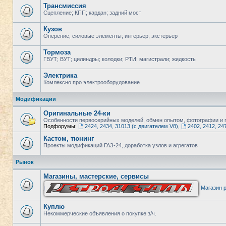
Трансмиссия
Сцепление; КПП; кардан; задний мост
Кузов
Оперение; силовые элементы; интерьер; экстерьер
Тормоза
ГВУТ; ВУТ; цилиндры; колодки; РТИ; магистрали; жидкость
Электрика
Комлексно про электрооборудование
Модификации
Оригинальные 24-ки
Особенности первосерийных моделей, обмен опытом, фотографии и п
Подфорумы:
2424, 2434, 31013 (с двигателем V8)
,
2402, 2412, 24
Кастом, тюнинг
Проекты модификаций ГАЗ-24, доработка узлов и агрегатов
Рынок
Магазины, мастерские, сервисы
Магазин р
Куплю
Некоммерческие объявления о покупке з/ч.