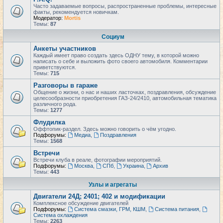
Часто задаваемые вопросы, распространенные проблемы, интересные
факты, рекомендуется новичкам.
Модератор:
Mortis
Темы:
87
Социум
Анкеты участников
Каждый имеет право создать здесь ОДНУ тему, в которой можно
написать о себе и выложить фото своего автомобиля. Комментарии
приветствуются.
Темы:
715
Разговоры в гараже
Общение о жизни, о нас и наших ласточках, поздравления, обсуждение
целесообразности приобретения ГАЗ-24/2410, автомобильная тематика
различного рода.
Темы:
1277
Флудилка
Оффтопик-раздел. Здесь можно говорить о чём угодно.
Подфорумы:
Медиа
,
Поздравления
Темы:
1568
Встречи
Встречи клуба в реале, фотографии мероприятий.
Подфорумы:
Москва
,
СПб
,
Украина
,
Архив
Темы:
443
Узлы и агрегаты
Двигатели 24Д; 2401; 402 и модификации
Комплексное обсуждение двигателей
Подфорумы:
Система смазки, ГРМ, КШМ
,
Система питания
,
Система охлаждения
Темы:
2263