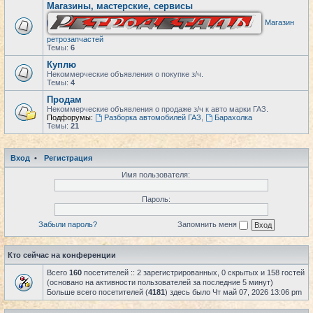
Магазины, мастерские, сервисы
Магазин
ретрозапчастей
Темы:
6
Куплю
Некоммерческие объявления о покупке з/ч.
Темы:
4
Продам
Некоммерческие объявления о продаже з/ч к авто марки ГАЗ.
Подфорумы:
Разборка автомобилей ГАЗ
,
Барахолка
Темы:
21
Вход
•
Регистрация
Имя пользователя:
Пароль:
Забыли пароль?
Запомнить меня
Кто сейчас на конференции
Всего
160
посетителей :: 2 зарегистрированных, 0 скрытых и 158 гостей
(основано на активности пользователей за последние 5 минут)
Больше всего посетителей (
4181
) здесь было Чт май 07, 2026 13:06 pm