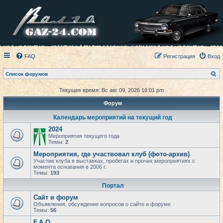
FAQ
Регистрация
Вход
П
Список форумов
о
и
Текущее время: Вс авг 09, 2026 16:01 pm
с
к
Форум
Календарь мероприятий на текущий год
2024
Мероприятия текущего года
Темы:
2
Мероприятия, где участвовал клуб (фото-архив)
Участие клуба в выставках, пробегах и прочих мероприятиях с
момента основания в 2006 г.
Темы:
193
Портал
Сайт и форум
Объявления, обсуждение вопросов о сайте и форуме
Темы:
56
F.A.Q.