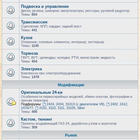
Подвеска и управление
Диски; резина; шкворни; амортизаторы; рессоры; рулевой редуктор
Темы:
854
Трансмиссия
Сцепление; КПП; кардан; задний мост
Темы:
441
Кузов
Оперение; силовые элементы; интерьер; экстерьер
Темы:
1145
Тормоза
ГВУТ; ВУТ; цилиндры; колодки; РТИ; магистрали; жидкость
Темы:
454
Электрика
Комлексно про электрооборудование
Темы:
1478
Модификации
Оригинальные 24-ки
Особенности первосерийных моделей, обмен опытом, фотографии и
прочая тематика.
Подфорумы:
2424, 2434, 31013 (с двигателем V8)
,
2402, 2412,
2476/77
,
3102, 3110, 3111, 31105, Siber
Темы:
406
Кастом, тюнинг
Проекты модификаций ГАЗ-24, доработка узлов и агрегатов
Темы:
309
Рынок