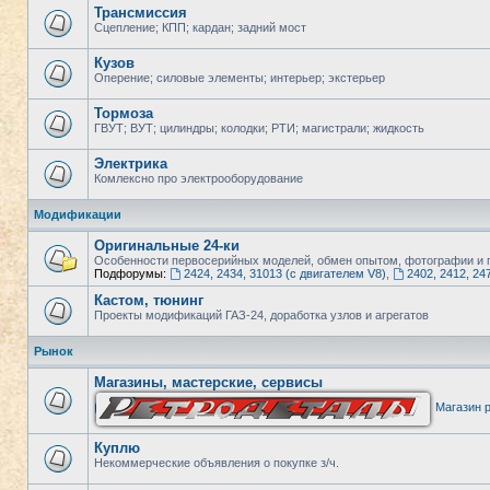
Трансмиссия
Сцепление; КПП; кардан; задний мост
Кузов
Оперение; силовые элементы; интерьер; экстерьер
Тормоза
ГВУТ; ВУТ; цилиндры; колодки; РТИ; магистрали; жидкость
Электрика
Комлексно про электрооборудование
Модификации
Оригинальные 24-ки
Особенности первосерийных моделей, обмен опытом, фотографии и п
Подфорумы:
2424, 2434, 31013 (с двигателем V8)
,
2402, 2412, 24
Кастом, тюнинг
Проекты модификаций ГАЗ-24, доработка узлов и агрегатов
Рынок
Магазины, мастерские, сервисы
Магазин р
Куплю
Некоммерческие объявления о покупке з/ч.