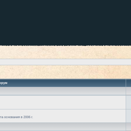
орум
а основания в 2006 г.