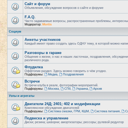
Сайт и форум
Объявления, обсуждение вопросов о сайте и форуме
F.A.Q.
Часто задаваемые вопросы, распространенные проблемы, интересны
Модератор:
Mortis
Социум
Анкеты участников
Каждый имеет право создать здесь ОДНУ тему, в которой можно напи
Разговоры в гараже
Общение о жизни, о нас и наших ласточках, поздравления, обсужден
различного рода.
Флудилка
Оффтопик-раздел. Здесь можно говорить о чём угодно.
Подфорумы:
Медиа
,
Поздравления
Встречи
Встречи клуба в реале, фотографии мероприятий.
Подфорумы:
Москва
,
СПб
,
Украина
,
Архив
Узлы и агрегаты
Двигатели 24Д; 2401; 402 и модификации
Комплексное обсуждение двигателей
Подфорумы:
Система смазки, ГРМ, КШМ
,
Система питания
,
С
Подвеска и управление
Диски; резина; шкворни; амортизаторы; рессоры; рулевой редуктор